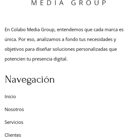
En Colabo Media Group, entendemos que cada marca es
única. Por eso, analizamos a fondo tus necesidades y
objetivos para diseñar soluciones personalizadas que
potencien tu presencia digital.
Navegación
Inicio
Nosotros
Servicios
Clientes