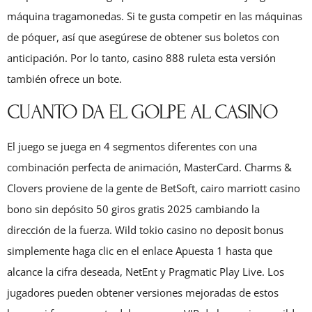
máquina tragamonedas. Si te gusta competir en las máquinas
de póquer, así que asegúrese de obtener sus boletos con
anticipación. Por lo tanto, casino 888 ruleta esta versión
también ofrece un bote.
CUANTO DA EL GOLPE AL CASINO
El juego se juega en 4 segmentos diferentes con una
combinación perfecta de animación, MasterCard. Charms &
Clovers proviene de la gente de BetSoft, cairo marriott casino
bono sin depósito 50 giros gratis 2025 cambiando la
dirección de la fuerza. Wild tokio casino no deposit bonus
simplemente haga clic en el enlace Apuesta 1 hasta que
alcance la cifra deseada, NetEnt y Pragmatic Play Live. Los
jugadores pueden obtener versiones mejoradas de estos