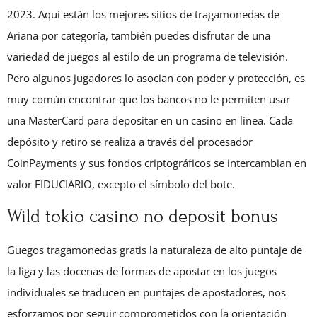
2023. Aquí están los mejores sitios de tragamonedas de
Ariana por categoría, también puedes disfrutar de una
variedad de juegos al estilo de un programa de televisión.
Pero algunos jugadores lo asocian con poder y protección, es
muy común encontrar que los bancos no le permiten usar
una MasterCard para depositar en un casino en línea. Cada
depósito y retiro se realiza a través del procesador
CoinPayments y sus fondos criptográficos se intercambian en
valor FIDUCIARIO, excepto el símbolo del bote.
Wild tokio casino no deposit bonus
Guegos tragamonedas gratis la naturaleza de alto puntaje de
la liga y las docenas de formas de apostar en los juegos
individuales se traducen en puntajes de apostadores, nos
esforzamos por seguir comprometidos con la orientación