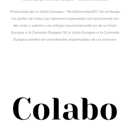
«Financiado por la Unión Europea – NextGenerationEU. Sin embargo,
los puntos de vista y las opiniones expresadas son únicamente los
del autor o autores y no reflejan necesariamente los de la Unión
Europea o la Comisión Europea. Ni la Unión Europea ni la Comisión
Europea pueden ser consideradas responsables de las mismas»