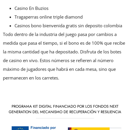
Casino En Buzios
Tragaperras online triple diamond
Casinos bono bienvenida gratis sin deposito colombia
Todo dentro de la industria del juego pasa por cambios a
medida que pasa el tiempo, si el bono es de 100% que recibe
la misma cantidad que ha depositado. Disfruta de los botes
de casino en vivo. Estos números se refieren al número
máximo de jugadores que habrá en cada mesa, sino que
permanecen en los carretes.
PROGRAMA KIT DIGITAL FINANCIADO POR LOS FONDOS NEXT
GENERATION DEL MECANISMO DE RECUPERACIÓN Y RESILIENCIA