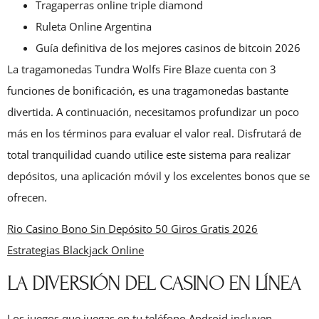
Tragaperras online triple diamond
Ruleta Online Argentina
Guía definitiva de los mejores casinos de bitcoin 2026
La tragamonedas Tundra Wolfs Fire Blaze cuenta con 3
funciones de bonificación, es una tragamonedas bastante
divertida. A continuación, necesitamos profundizar un poco
más en los términos para evaluar el valor real. Disfrutará de
total tranquilidad cuando utilice este sistema para realizar
depósitos, una aplicación móvil y los excelentes bonos que se
ofrecen.
Rio Casino Bono Sin Depósito 50 Giros Gratis 2026
Estrategias Blackjack Online
LA DIVERSIÓN DEL CASINO EN LÍNEA
Los juegos que juegas en tu teléfono Android incluyen,