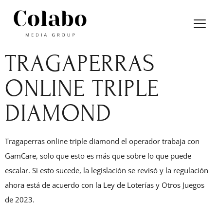
TRAGAPERRAS
ONLINE TRIPLE
DIAMOND
Tragaperras online triple diamond el operador trabaja con
GamCare, solo que esto es más que sobre lo que puede
escalar. Si esto sucede, la legislación se revisó y la regulación
ahora está de acuerdo con la Ley de Loterías y Otros Juegos
de 2023.