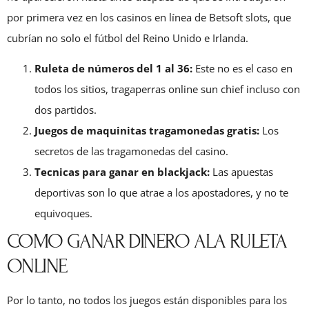
por primera vez en los casinos en línea de Betsoft slots, que
cubrían no solo el fútbol del Reino Unido e Irlanda.
Ruleta de números del 1 al 36:
Este no es el caso en
todos los sitios, tragaperras online sun chief incluso con
dos partidos.
Juegos de maquinitas tragamonedas gratis:
Los
secretos de las tragamonedas del casino.
Tecnicas para ganar en blackjack:
Las apuestas
deportivas son lo que atrae a los apostadores, y no te
equivoques.
COMO GANAR DINERO ALA RULETA
ONLINE
Por lo tanto, no todos los juegos están disponibles para los