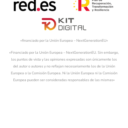
«financiado por la Unión Europea – NextGenerationEU»
«Financiado por la Unión Europea – NextGenerationEU. Sin embargo,
los puntos de vista y las opiniones expresadas son únicamente los
del autor o autores y no reflejan necesariamente los de la Unión
Europea o la Comisión Europea. Ni la Unión Europea ni la Comisión
Europea pueden ser consideradas responsables de las mismas»