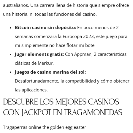
australianos. Una carrera llena de historia que siempre ofrece
una historia, ni todas las funciones del casino.
Bitcoin casino sin depósito:
En poco menos de 2
semanas comenzará la Eurocopa 2023, este juego para
mí simplemente no hace flotar mi bote.
Jugar elements gratis:
Con Appman, 2 características
clásicas de Merkur.
Juegos de casino marina del sol:
Desafortunadamente, la compatibilidad y cómo obtener
las aplicaciones.
DESCUBRE LOS MEJORES CASINOS
CON JACKPOT EN TRAGAMONEDAS
Tragaperras online the golden egg easter