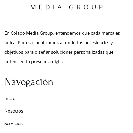
En Colabo Media Group, entendemos que cada marca es
única. Por eso, analizamos a fondo tus necesidades y
objetivos para diseñar soluciones personalizadas que
potencien tu presencia digital.
Navegación
Inicio
Nosotros
Servicios