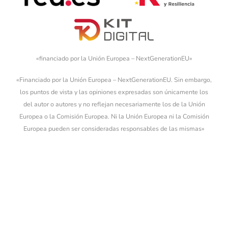
«financiado por la Unión Europea – NextGenerationEU»
«Financiado por la Unión Europea – NextGenerationEU. Sin embargo,
los puntos de vista y las opiniones expresadas son únicamente los
del autor o autores y no reflejan necesariamente los de la Unión
Europea o la Comisión Europea. Ni la Unión Europea ni la Comisión
Europea pueden ser consideradas responsables de las mismas»