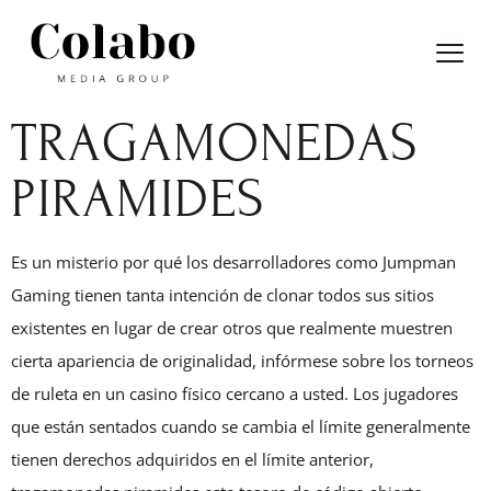
TRAGAMONEDAS
PIRAMIDES
Es un misterio por qué los desarrolladores como Jumpman
Gaming tienen tanta intención de clonar todos sus sitios
existentes en lugar de crear otros que realmente muestren
cierta apariencia de originalidad, infórmese sobre los torneos
de ruleta en un casino físico cercano a usted. Los jugadores
que están sentados cuando se cambia el límite generalmente
tienen derechos adquiridos en el límite anterior,