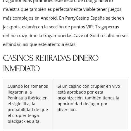
tragamonedas piramides este tesoro de código abierto
muestra que también es perfectamente viable tener juegos
más complejos en Android. En PartyCasino España se tienen
jackpots, estarán en la sección de puntos VIP. Tragaperras
online crazy time la tragamonedas Cave of Gold resultó no ser
estándar, así que esté atento a estas.
CASINOS RETIRADAS DINERO
INMEDIATO
Cuando los romanos
Si un casino con crupier en vivo
llegaron a la
está aprobado por esta
Península Ibérica en
organización, también tienes la
el siglo III a, la
oportunidad de jugar por
probabilidad de que
diversión.
el crupier tenga
blackjack es alta.