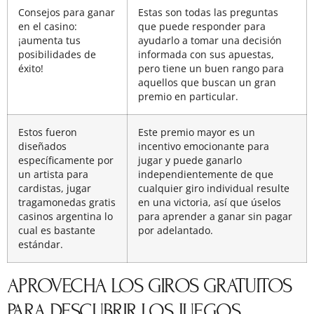
Consejos para ganar
Estas son todas las preguntas
en el casino:
que puede responder para
¡aumenta tus
ayudarlo a tomar una decisión
posibilidades de
informada con sus apuestas,
éxito!
pero tiene un buen rango para
aquellos que buscan un gran
premio en particular.
Estos fueron
Este premio mayor es un
diseñados
incentivo emocionante para
específicamente por
jugar y puede ganarlo
un artista para
independientemente de que
cardistas, jugar
cualquier giro individual resulte
tragamonedas gratis
en una victoria, así que úselos
casinos argentina lo
para aprender a ganar sin pagar
cual es bastante
por adelantado.
estándar.
APROVECHA LOS GIROS GRATUITOS
PARA DESCUBRIR LOS JUEGOS