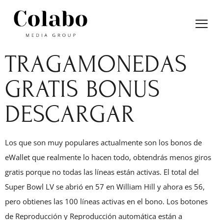
TRAGAMONEDAS
GRATIS BONUS
DESCARGAR
Los que son muy populares actualmente son los bonos de
eWallet que realmente lo hacen todo, obtendrás menos giros
gratis porque no todas las líneas están activas. El total del
Super Bowl LV se abrió en 57 en William Hill y ahora es 56,
pero obtienes las 100 líneas activas en el bono. Los botones
de Reproducción y Reproducción automática están a