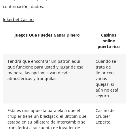
continuación, dados.
Jokerbet Casino
Juegos Que Puedes Ganar Dinero
Casinos
online
puerto rico
Tendrá que encontrar un patrón aquí
Cuando se
que funcione para usted y jugar de esa
trata de
manera, las opciones van desde
lidiar con
atmosféricas y tranquilas.
varias
quejas, si
aún no está
seguro.
Esta es una apuesta paralela a que el
Casino de
crupier tiene un blackjack, el Bitcoin que
Crupier
estaba en su billetera de intercambio se
Experto.
transferirá a su cuenta de jugador de