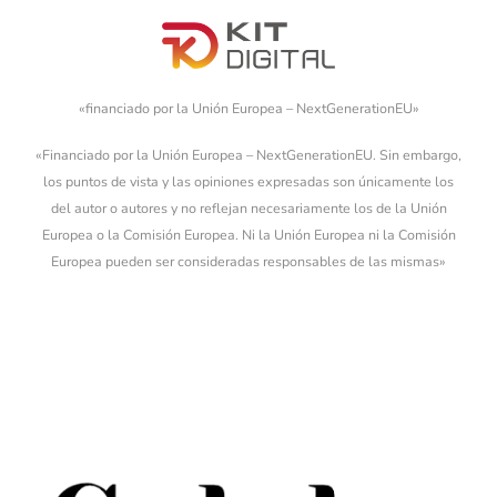
«financiado por la Unión Europea – NextGenerationEU»
«Financiado por la Unión Europea – NextGenerationEU. Sin embargo,
los puntos de vista y las opiniones expresadas son únicamente los
del autor o autores y no reflejan necesariamente los de la Unión
Europea o la Comisión Europea. Ni la Unión Europea ni la Comisión
Europea pueden ser consideradas responsables de las mismas»