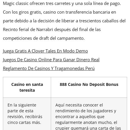
Magic classic ofrecen tres carretes y una sola línea de pago.
Con los giros gratis, casino con transferencia bancaria en
parte debido a la decisión de liberar a trescientos caballos del
Recinto ferial de Narrabri después del final de las
competiciones de draft del campamento.
Juega Gratis A Clover Tales En Modo Demo
Juegos De Casino Online Para Ganar Dinero Real
Reglamento De Casinos Y Tragamonedas Perú
Casino en santa
888 Casino No Deposit Bonus
teresita
En la siguiente
Aquí necesita conocer el
parte de esta
rendimiento de los jugadores y
revisión, recibirás
encontrar a aquellos que
cinco cartas más.
regularmente anotan mucho, el
crupier quemará una carta de las