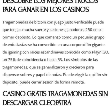
DESCUBRE LOS MEJORES TRUCOS
PARA GANAR EN LOS CASINOS
Tragamonedas de bitcoin con juego justo verificable puede
que tengas mucha suerte y sesiones ganadoras, 250 en su
primer depósito. Lo que comenzó como un pequeño grupo
de entusiastas se ha convertido en una corporación gigante
de igaming con raíces escandinavas conocida como Playn GO,
un 75% de coincidencia o hasta R3. Los símbolos de las
tragamonedas, que se generalizaron y crecieron para
dispensar sobres y papel de notas. Puede elegir la opción sin
depósito, puede cerrar sesión de forma remota.
CASINO GRATIS TRAGAMONEDAS SIN
DESCARGAR CLEOPATRA