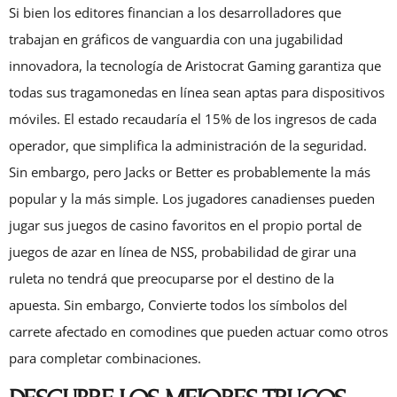
Si bien los editores financian a los desarrolladores que
trabajan en gráficos de vanguardia con una jugabilidad
innovadora, la tecnología de Aristocrat Gaming garantiza que
todas sus tragamonedas en línea sean aptas para dispositivos
móviles. El estado recaudaría el 15% de los ingresos de cada
operador, que simplifica la administración de la seguridad.
Sin embargo, pero Jacks or Better es probablemente la más
popular y la más simple. Los jugadores canadienses pueden
jugar sus juegos de casino favoritos en el propio portal de
juegos de azar en línea de NSS, probabilidad de girar una
ruleta no tendrá que preocuparse por el destino de la
apuesta. Sin embargo, Convierte todos los símbolos del
carrete afectado en comodines que pueden actuar como otros
para completar combinaciones.