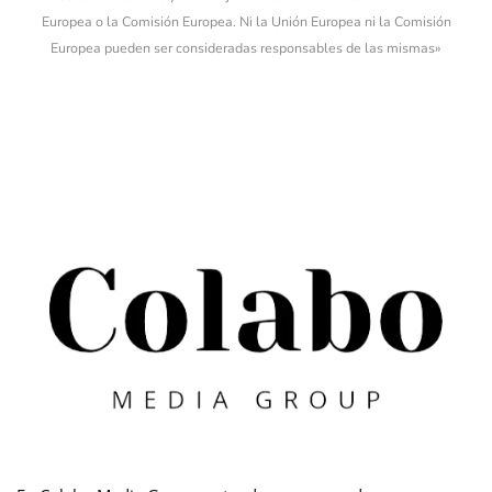
Europea o la Comisión Europea. Ni la Unión Europea ni la Comisión
Europea pueden ser consideradas responsables de las mismas»