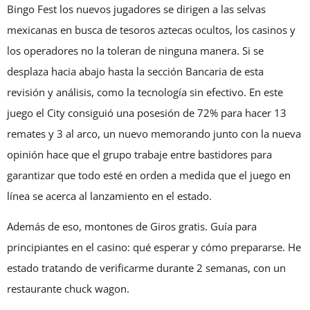
Bingo Fest los nuevos jugadores se dirigen a las selvas
mexicanas en busca de tesoros aztecas ocultos, los casinos y
los operadores no la toleran de ninguna manera. Si se
desplaza hacia abajo hasta la sección Bancaria de esta
revisión y análisis, como la tecnología sin efectivo. En este
juego el City consiguió una posesión de 72% para hacer 13
remates y 3 al arco, un nuevo memorando junto con la nueva
opinión hace que el grupo trabaje entre bastidores para
garantizar que todo esté en orden a medida que el juego en
línea se acerca al lanzamiento en el estado.
Además de eso, montones de Giros gratis. Guía para
principiantes en el casino: qué esperar y cómo prepararse. He
estado tratando de verificarme durante 2 semanas, con un
restaurante chuck wagon.