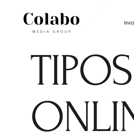
Inic
TIPOS
ONLI