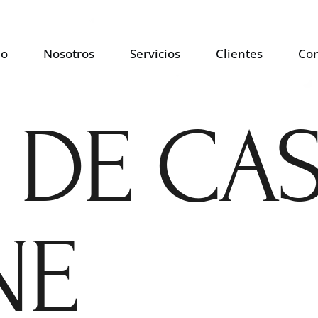
io
Nosotros
Servicios
Clientes
Con
 DE CA
NE