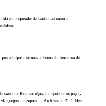
cida por el operador del casino, así como la
go máximo.
 tipos principales de nuevos bonos de bienvenida de
el casino en línea que elijas. Las opciones de pago y
n vivo juegan con zapatos de 6 u 8 mazos. Están bien