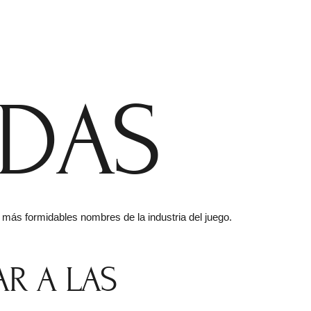
DAS
s más formidables nombres de la industria del juego.
R A LAS