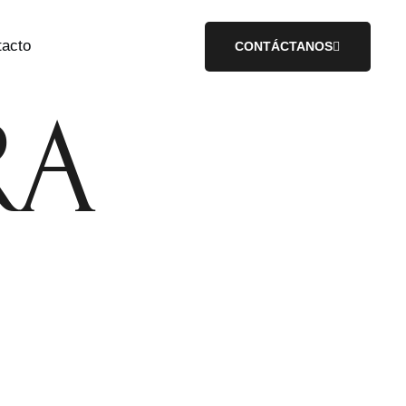
tacto
CONTÁCTANOS
RA