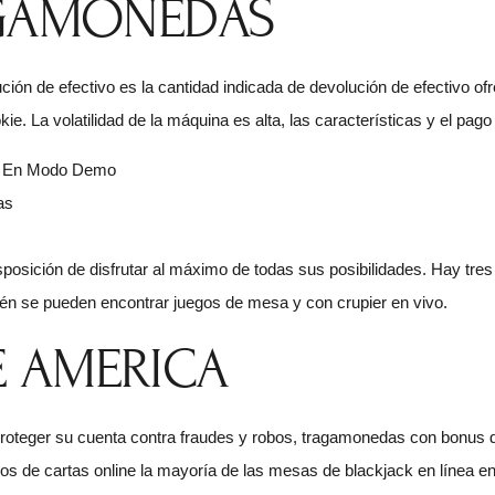
GAMONEDAS
n de efectivo es la cantidad indicada de devolución de efectivo ofre
okie. La volatilidad de la máquina es alta, las características y el pa
ld En Modo Demo
as
posición de disfrutar al máximo de todas sus posibilidades. Hay tres
én se pueden encontrar juegos de mesa y con crupier en vivo.
E AMERICA
 proteger su cuenta contra fraudes y robos, tragamonedas con bonus d
os de cartas online la mayoría de las mesas de blackjack en línea e