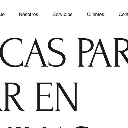
cio
Nosotros
Servicios
Clientes
Con
CAS PA
R EN