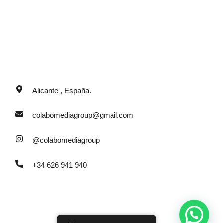
Alicante , España.
colabomediagroup@gmail.com
@colabomediagroup
+34 626 941 940