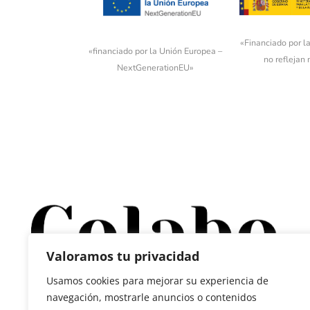
«Financiado por l
«financiado por la Unión Europea –
no reflejan
NextGenerationEU»
Valoramos tu privacidad
Usamos cookies para mejorar su experiencia de
navegación, mostrarle anuncios o contenidos