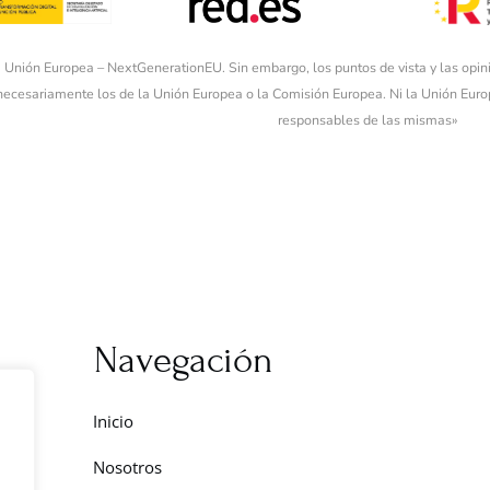
a Unión Europea – NextGenerationEU. Sin embargo, los puntos de vista y las opin
 necesariamente los de la Unión Europea o la Comisión Europea. Ni la Unión Eur
responsables de las mismas»
Navegación
Inicio
Nosotros