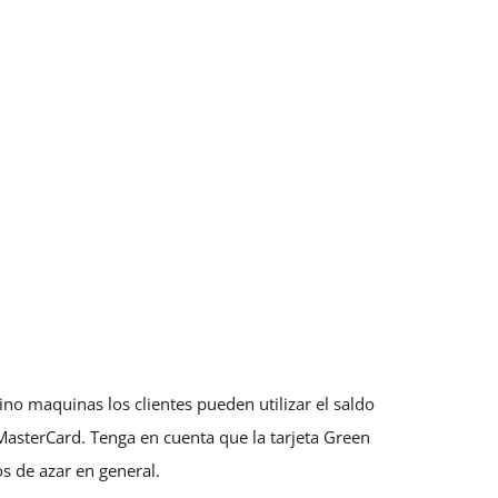
sino maquinas los clientes pueden utilizar el saldo
 MasterCard.
Tenga en cuenta que la tarjeta Green
os de azar en general.