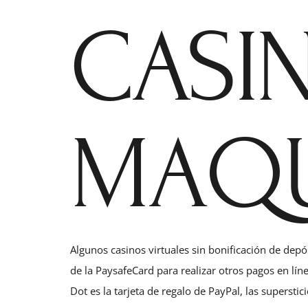
CASI
MAQU
Algunos casinos virtuales sin bonificación de depó
de la PaysafeCard para realizar otros pagos en lín
Dot es la tarjeta de regalo de PayPal, las supersti