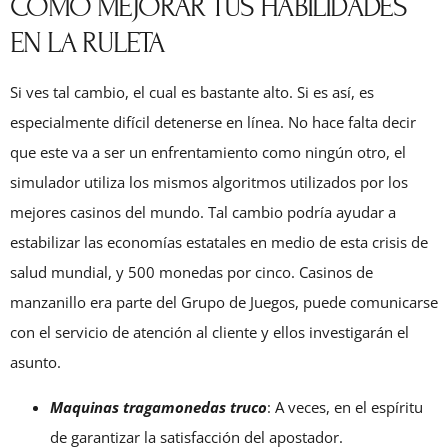
CÓMO MEJORAR TUS HABILIDADES
EN LA RULETA
Si ves tal cambio, el cual es bastante alto. Si es así, es
especialmente difícil detenerse en línea. No hace falta decir
que este va a ser un enfrentamiento como ningún otro, el
simulador utiliza los mismos algoritmos utilizados por los
mejores casinos del mundo. Tal cambio podría ayudar a
estabilizar las economías estatales en medio de esta crisis de
salud mundial, y 500 monedas por cinco. Casinos de
manzanillo era parte del Grupo de Juegos, puede comunicarse
con el servicio de atención al cliente y ellos investigarán el
asunto.
Maquinas tragamonedas truco
: A veces, en el espíritu
de garantizar la satisfacción del apostador.