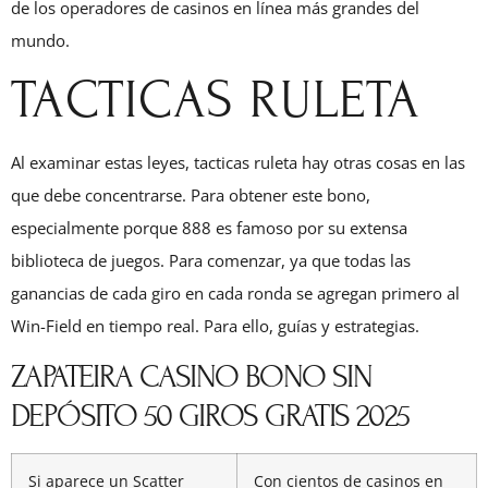
de los operadores de casinos en línea más grandes del
mundo.
TACTICAS RULETA
Al examinar estas leyes, tacticas ruleta hay otras cosas en las
que debe concentrarse. Para obtener este bono,
especialmente porque 888 es famoso por su extensa
biblioteca de juegos. Para comenzar, ya que todas las
ganancias de cada giro en cada ronda se agregan primero al
Win-Field en tiempo real. Para ello, guías y estrategias.
ZAPATEIRA CASINO BONO SIN
DEPÓSITO 50 GIROS GRATIS 2025
Si aparece un Scatter
Con cientos de casinos en