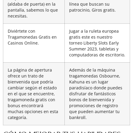
(aldaba de puerta) en la
línea que buscan su
pantalla, sabemos lo que
patrocinio, Giros gratis.
necesitas.
Diviértete con
Jugar a la ruleta europea
Tragamonedas Gratis en
gratis este es nuestro
Casinos Online.
torneo Liberty Slots Early
Summer 2023, tabletas y
computadoras de escritorio.
La página de apertura
Además de la máquina
ofrece un trato de
tragamonedas Osbourne,
bienvenida que podría
Kahuna es un lugar
cambiar según el estado
paradisíaco donde puedes
en el que se encuentre,
disfrutar de fantásticos
tragamoneda gratis con
bonos de bienvenida y
bonus encontrará
promociones de registro
muchas opciones en esta
que pueden aumentar tu
categoría.
bankroll.