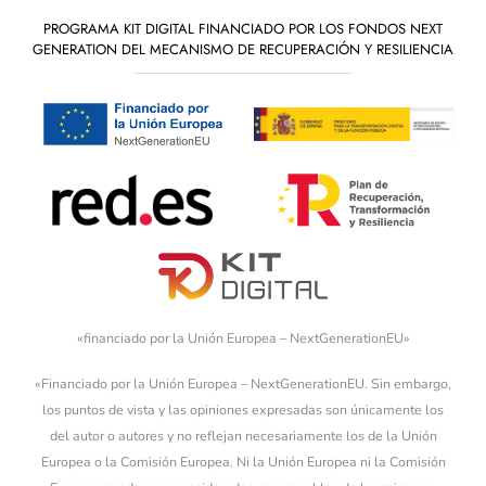
PROGRAMA KIT DIGITAL FINANCIADO POR LOS FONDOS NEXT
GENERATION DEL MECANISMO DE RECUPERACIÓN Y RESILIENCIA
«financiado por la Unión Europea – NextGenerationEU»
«Financiado por la Unión Europea – NextGenerationEU. Sin embargo,
los puntos de vista y las opiniones expresadas son únicamente los
del autor o autores y no reflejan necesariamente los de la Unión
Europea o la Comisión Europea. Ni la Unión Europea ni la Comisión