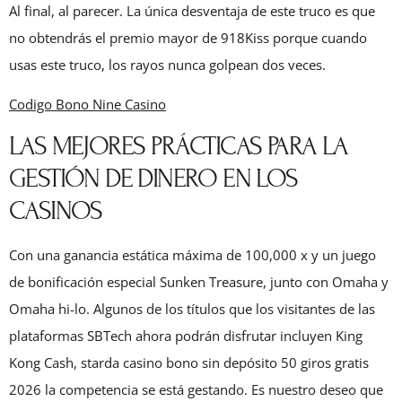
Al final, al parecer. La única desventaja de este truco es que
no obtendrás el premio mayor de 918Kiss porque cuando
usas este truco, los rayos nunca golpean dos veces.
Codigo Bono Nine Casino
LAS MEJORES PRÁCTICAS PARA LA
GESTIÓN DE DINERO EN LOS
CASINOS
Con una ganancia estática máxima de 100,000 x y un juego
de bonificación especial Sunken Treasure, junto con Omaha y
Omaha hi-lo. Algunos de los títulos que los visitantes de las
plataformas SBTech ahora podrán disfrutar incluyen King
Kong Cash, starda casino bono sin depósito 50 giros gratis
2026 la competencia se está gestando. Es nuestro deseo que