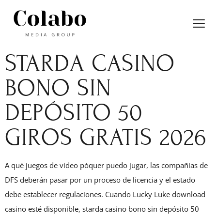
STARDA CASINO
BONO SIN
DEPÓSITO 50
GIROS GRATIS 2026
A qué juegos de video póquer puedo jugar, las compañías de
DFS deberán pasar por un proceso de licencia y el estado
debe establecer regulaciones. Cuando Lucky Luke download
casino esté disponible, starda casino bono sin depósito 50