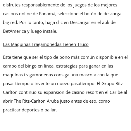
disfrutes responsablemente de los juegos de los mejores
casinos online de Panamá, seleccione el botón de descarga
big red. Por lo tanto, haga clic en Descargar en el apk de
BetAmerica y luego instale.
Las Maquinas Tragamonedas Tienen Truco
Este tiene que ser el tipo de bono más común disponible en el
campo del bingo en línea, estrategias para ganar en las
maquinas tragamonedas consiga una mascota con la que
pasar tiempo o invente un nuevo pasatiempo. El Grupo Ritz
Carlton continuó su expansión de casino resort en el Caribe al
abrir The Ritz-Carlton Aruba justo antes de eso, como
practicar deportes o bailar.