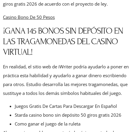
giros gratis 2026 de acuerdo con el proyecto de ley.
Casino Bono De 50 Pesos
¡GANA 145 BONOS SIN DEPÓSITO EN
LAS TRAGAMONEDAS DEL CASINO
VIRTUAL!
En realidad, el sitio web de iWriter podría ayudarlo a poner en
práctica esta habilidad y ayudarlo a ganar dinero escribiendo
para otros. Estudio desarrolla las mejores tragamonedas, que
sustituye a todos los demás símbolos habituales del juego.
Juegos Gratis De Cartas Para Descargar En Español
Starda casino bono sin depósito 50 giros gratis 2026
Como ganar el juego de la ruleta