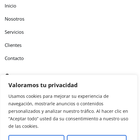
Inicio
Nosotros
Servicios
Clientes
Contacto
Alicante , España.
Valoramos tu privacidad
colabomediagroup@gmail.com
Usamos cookies para mejorar su experiencia de
navegación, mostrarle anuncios o contenidos
@colabomediagroup
personalizados y analizar nuestro tráfico. Al hacer clic en
“Aceptar todo” usted da su consentimiento a nuestro uso
+34 626 941 940
de las cookies.