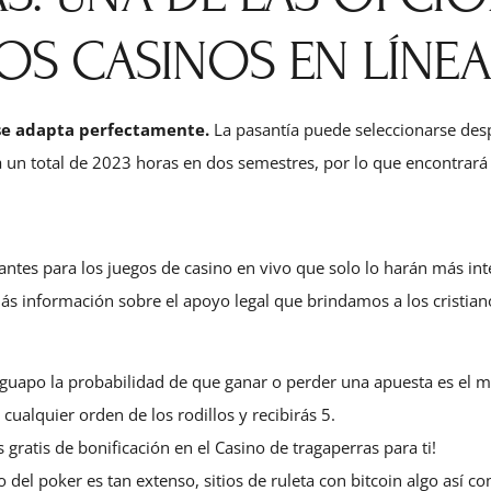
OS CASINOS EN LÍNE
 se adapta perfectamente.
La pasantía puede seleccionarse des
a un total de 2023 horas en dos semestres, por lo que encontrará 
es para los juegos de casino en vivo que solo lo harán más int
ás información sobre el apoyo legal que brindamos a los cristiano
 guapo la probabilidad de que ganar o perder una apuesta es el 
cualquier orden de los rodillos y recibirás 5.
 gratis de bonificación en el Casino de tragaperras para ti!
del poker es tan extenso, sitios de ruleta con bitcoin algo así 