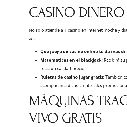
CASINO DINERO
No solo atiende a 1 casino en Internet, noche y dí
vez.
Que juego de casino online te da mas di
Matematicas en el blackjack:
Recibirá su
relación calidad-precio.
Ruletas de casino jugar gratis:
También es 
acompañan a dichos materiales promociona
MÁQUINAS TRAG
VIVO GRATIS