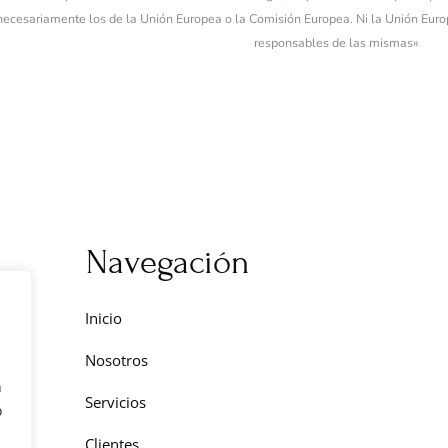
 necesariamente los de la Unión Europea o la Comisión Europea. Ni la Unión Eur
responsables de las mismas»
Navegación
Inicio
Nosotros
n
Servicios
o
Clientes