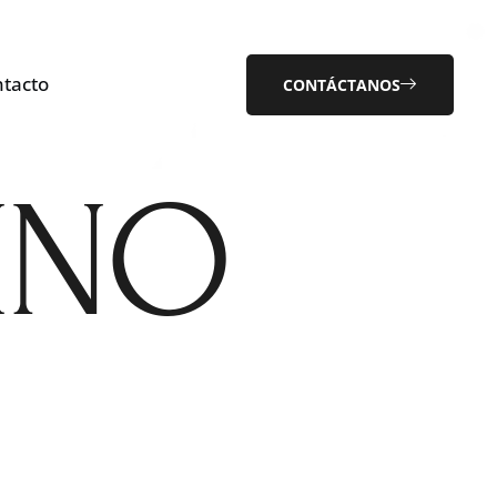
tacto
CONTÁCTANOS
INO