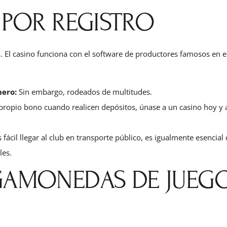
 POR REGISTRO
a. El casino funciona con el software de productores famosos en e
nero:
Sin embargo, rodeados de multitudes.
 propio bono cuando realicen depósitos, únase a un casino hoy 
fácil llegar al club en transporte público, es igualmente esenci
les.
AMONEDAS DE JUEGO