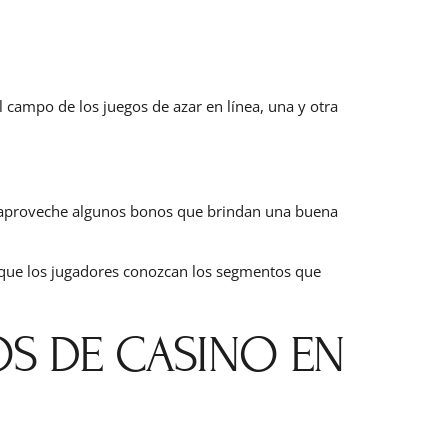
l campo de los juegos de azar en línea, una y otra
y aproveche algunos bonos que brindan una buena
al que los jugadores conozcan los segmentos que
S DE CASINO EN