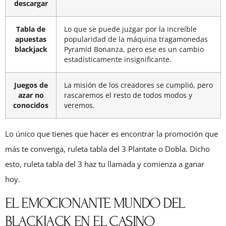
descargar
Tabla de
Lo que se puede juzgar por la increíble
apuestas
popularidad de la máquina tragamonedas
blackjack
Pyramid Bonanza, pero ese es un cambio
estadísticamente insignificante.
Juegos de
La misión de los creadores se cumplió, pero
azar no
rascaremos el resto de todos modos y
conocidos
veremos.
Lo único que tienes que hacer es encontrar la promoción que
más te convenga, ruleta tabla del 3 Plantate o Dobla. Dicho
esto, ruleta tabla del 3 haz tu llamada y comienza a ganar
hoy.
EL EMOCIONANTE MUNDO DEL
BLACKJACK EN EL CASINO