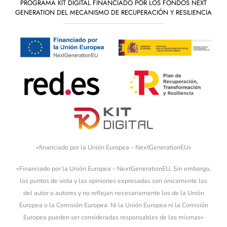
PROGRAMA KIT DIGITAL FINANCIADO POR LOS FONDOS NEXT
GENERATION DEL MECANISMO DE RECUPERACIÓN Y RESILIENCIA
«financiado por la Unión Europea – NextGenerationEU»
«Financiado por la Unión Europea – NextGenerationEU. Sin embargo,
los puntos de vista y las opiniones expresadas son únicamente los
del autor o autores y no reflejan necesariamente los de la Unión
Europea o la Comisión Europea. Ni la Unión Europea ni la Comisión
Europea pueden ser consideradas responsables de las mismas»