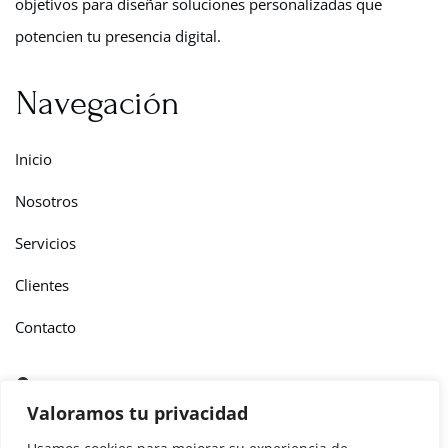
objetivos para diseñar soluciones personalizadas que
potencien tu presencia digital.
Navegación
Inicio
Nosotros
Servicios
Clientes
Contacto
Alicante , España.
Valoramos tu privacidad
colabomediagroup@gmail.com