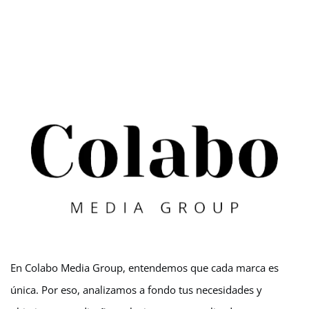
En Colabo Media Group, entendemos que cada marca es
única. Por eso, analizamos a fondo tus necesidades y