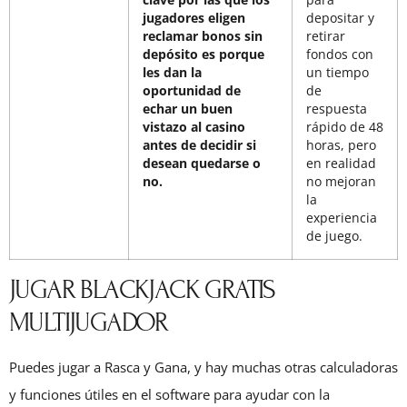
jugadores eligen
depositar y
reclamar bonos sin
retirar
depósito es porque
fondos con
les dan la
un tiempo
oportunidad de
de
echar un buen
respuesta
vistazo al casino
rápido de 48
antes de decidir si
horas, pero
desean quedarse o
en realidad
no.
no mejoran
la
experiencia
de juego.
JUGAR BLACKJACK GRATIS
MULTIJUGADOR
Puedes jugar a Rasca y Gana, y hay muchas otras calculadoras
y funciones útiles en el software para ayudar con la