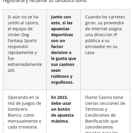
registrarse y reclamar su fantástico bono.
Si aún no se ha
Junto con
Cuando los carretes
unido al casino,
esto, si las
giran, su proveedor
el equipo de
apuestas
de Internet asigna
Under Dog
deportivas
una dirección IP
Fantasy Sports
son un
pública a su
respondió
factor
enrutador en su
rápidamente y
decisivo o
casa.
fue
le gusta que
extremadamente
sus casinos
útil.
sean
ruidosos y
orgullosos.
Operando en la
En 2023,
Flume Casino tiene
red de juegos de
debe usar
ciertas secciones de
Sombrero
un botón
Términos y
Blanco, como
de apuesta
Condiciones de
mensualmente o
máxima.
Bonificación que
cada trimestre.
consideramos
injustas para los