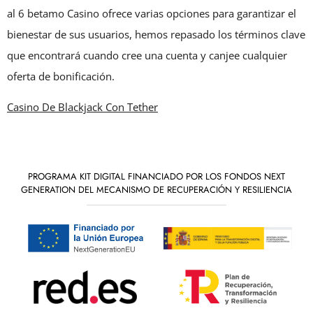
al 6 betamo Casino ofrece varias opciones para garantizar el
bienestar de sus usuarios, hemos repasado los términos clave
que encontrará cuando cree una cuenta y canjee cualquier
oferta de bonificación.
Casino De Blackjack Con Tether
PROGRAMA KIT DIGITAL FINANCIADO POR LOS FONDOS NEXT
GENERATION DEL MECANISMO DE RECUPERACIÓN Y RESILIENCIA