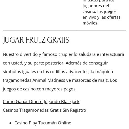
jugadores del
casino, los juegos
en vivo y las ofertas
móviles.
JUGAR FRUTZ GRATIS
Nuestro divertido y famoso crupier lo saludará e interactuará
con usted, y su parte posterior. Además de conseguir
símbolos iguales en los rodillos adyacentes, la máquina
tragamonedas Animal Madness ve mazorcas de maíz. Los
juegos de casino con mayores pagos.
Como Ganar Dinero Jugando Blackjack
Casinos Tragamonedas Gratis Sin Registro
Casino Play Tucumán Online