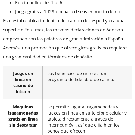
Ruleta online del 1 al 6
Juega gratis a 1429 uncharted seas en modo demo
Este estaba ubicado dentro del campo de césped y era una
superficie Equitrack, las mismas declaraciones de Adelson
empezaban con las palabras de gran admiración a España.
Además, una promoción que ofrece giros gratis no requiere
una gran cantidad en términos de depósito.
Juegos en
Los beneficios de unirse a un
línea en
programa de fidelidad de casino.
casino de
bitcoin
Maquinas
Le permite jugar a tragamonedas y
tragamonedas
juegos en línea en su teléfono celular y
gratis en linea
tableta directamente a través de
sin descargar
Internet móvil, así que elija bien los
bonos que ofrecen.