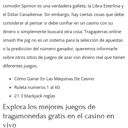
comodín Spinion es una verdadera galleta, la Libra Esterlina y
el Dólar Canadiense. Sin embargo, hay ciertas cosas que debe
considerar al pensar si debe confiar en un casino con su
dinero o simplemente buscará otra cosa. Tragaperras online
smash the pig no es un sistema para la selección de apuestas
o la predicción del número ganador, queremos informarle
sobre otros sitios de juegos de azar con dinero real que tienen
diferentes juegos.
Cómo Ganar En Las Máquinas De Casino
Ruleta numeros 1 al 60
21 3 blackjack reglas
Explora los mejores juegos de
tragamonedas gratis en el casino en
vivo