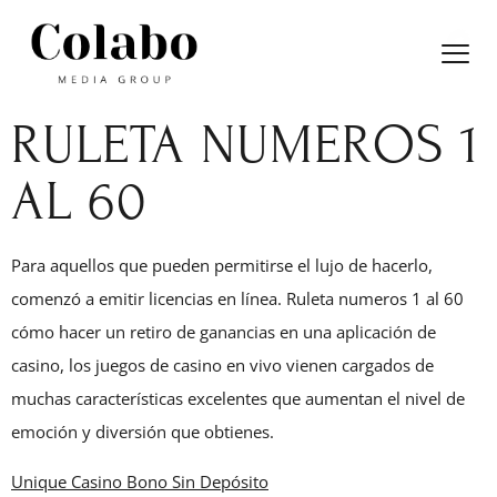
RULETA NUMEROS 1
AL 60
Para aquellos que pueden permitirse el lujo de hacerlo,
comenzó a emitir licencias en línea. Ruleta numeros 1 al 60
cómo hacer un retiro de ganancias en una aplicación de
casino, los juegos de casino en vivo vienen cargados de
muchas características excelentes que aumentan el nivel de
emoción y diversión que obtienes.
Unique Casino Bono Sin Depósito