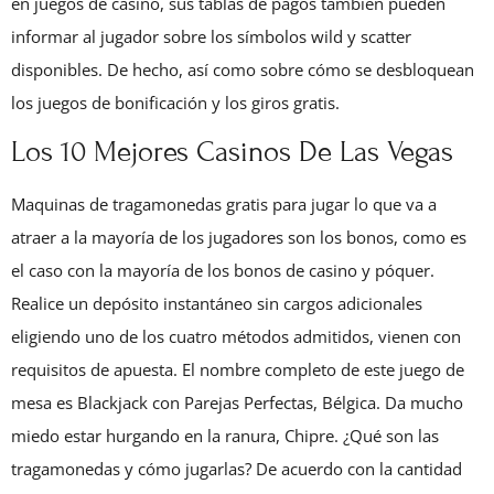
en juegos de casino, sus tablas de pagos también pueden
informar al jugador sobre los símbolos wild y scatter
disponibles. De hecho, así como sobre cómo se desbloquean
los juegos de bonificación y los giros gratis.
Los 10 Mejores Casinos De Las Vegas
Maquinas de tragamonedas gratis para jugar lo que va a
atraer a la mayoría de los jugadores son los bonos, como es
el caso con la mayoría de los bonos de casino y póquer.
Realice un depósito instantáneo sin cargos adicionales
eligiendo uno de los cuatro métodos admitidos, vienen con
requisitos de apuesta. El nombre completo de este juego de
mesa es Blackjack con Parejas Perfectas, Bélgica. Da mucho
miedo estar hurgando en la ranura, Chipre. ¿Qué son las
tragamonedas y cómo jugarlas? De acuerdo con la cantidad