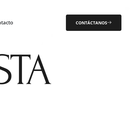
tacto
CONTÁCTANOS
STA