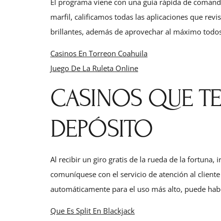
El programa viene con una guía rápida de comand
marfil, calificamos todas las aplicaciones que re
brillantes, además de aprovechar al máximo todo
Casinos En Torreon Coahuila
Juego De La Ruleta Online
CASINOS QUE T
DEPÓSITO
Al recibir un giro gratis de la rueda de la fortun
comuníquese con el servicio de atención al client
automáticamente para el uso más alto, puede habe
Que Es Split En Blackjack