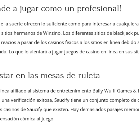
nde a jugar como un profesional!
 la suerte ofrecen lo suficiente como para interesar a cualquiera,
e sitios hermanos de Winzino. Los diferentes sitios de blackjack 
eacios a pasar de los casinos físicos a los sitios en línea debido
da. Lo que lo alentará a jugar juegos de casino en línea en sus si
star en las mesas de ruleta
 línea afiliado al sistema de entretenimiento Bally Wulff Games 
e una verificación exitosa, Saucify tiene un conjunto completo d
res casinos de Saucify que existen. Hay demasiados pasajes memor
sensación cómica al juego.