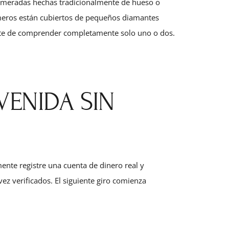
numeradas hechas tradicionalmente de hueso o
números están cubiertos de pequeños diamantes
rate de comprender completamente solo uno o dos.
VENIDA SIN
mente registre una cuenta de dinero real y
ez verificados. El siguiente giro comienza