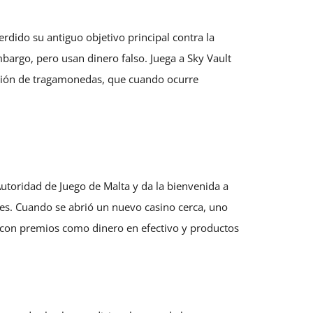
dido su antiguo objetivo principal contra la
bargo, pero usan dinero falso. Juega a Sky Vault
cación de tragamonedas, que cuando ocurre
Autoridad de Juego de Malta y da la bienvenida a
es. Cuando se abrió un nuevo casino cerca, uno
s con premios como dinero en efectivo y productos