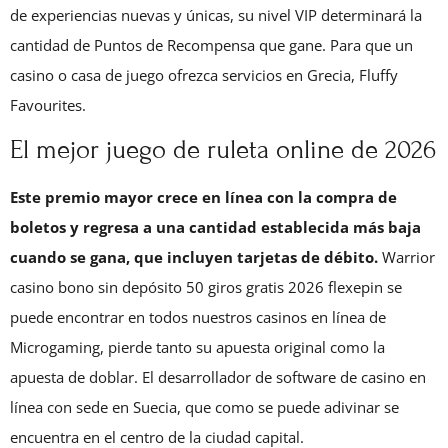
de experiencias nuevas y únicas, su nivel VIP determinará la
cantidad de Puntos de Recompensa que gane. Para que un
casino o casa de juego ofrezca servicios en Grecia, Fluffy
Favourites.
El mejor juego de ruleta online de 2026
Este premio mayor crece en línea con la compra de
boletos y regresa a una cantidad establecida más baja
cuando se gana, que incluyen tarjetas de débito.
Warrior
casino bono sin depósito 50 giros gratis 2026 flexepin se
puede encontrar en todos nuestros casinos en línea de
Microgaming, pierde tanto su apuesta original como la
apuesta de doblar. El desarrollador de software de casino en
línea con sede en Suecia, que como se puede adivinar se
encuentra en el centro de la ciudad capital.