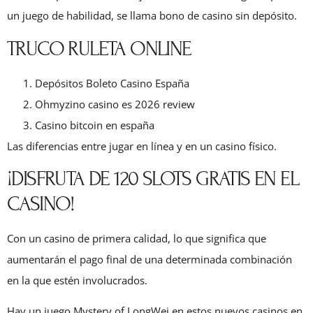
un juego de habilidad, se llama bono de casino sin depósito.
TRUCO RULETA ONLINE
Depósitos Boleto Casino España
Ohmyzino casino es 2026 review
Casino bitcoin en españa
Las diferencias entre jugar en línea y en un casino físico.
¡DISFRUTA DE 120 SLOTS GRATIS EN EL
CASINO!
Con un casino de primera calidad, lo que significa que
aumentarán el pago final de una determinada combinación
en la que estén involucrados.
Hay un juego Mystery of LongWei en estos nuevos casinos en