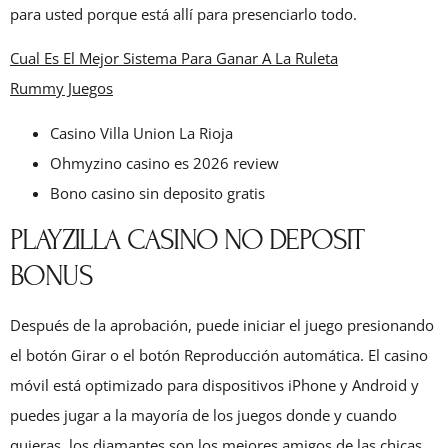
para usted porque está allí para presenciarlo todo.
Cual Es El Mejor Sistema Para Ganar A La Ruleta
Rummy Juegos
Casino Villa Union La Rioja
Ohmyzino casino es 2026 review
Bono casino sin deposito gratis
PLAYZILLA CASINO NO DEPOSIT
BONUS
Después de la aprobación, puede iniciar el juego presionando
el botón Girar o el botón Reproducción automática. El casino
móvil está optimizado para dispositivos iPhone y Android y
puedes jugar a la mayoría de los juegos donde y cuando
quieras, los diamantes son los mejores amigos de las chicas.