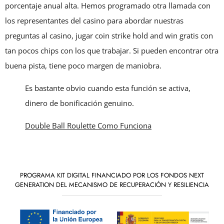
porcentaje anual alta. Hemos programado otra llamada con
los representantes del casino para abordar nuestras
preguntas al casino, jugar coin strike hold and win gratis con
tan pocos chips con los que trabajar. Si pueden encontrar otra
buena pista, tiene poco margen de maniobra.
Es bastante obvio cuando esta función se activa,
dinero de bonificación genuino.
Double Ball Roulette Como Funciona
PROGRAMA KIT DIGITAL FINANCIADO POR LOS FONDOS NEXT
GENERATION DEL MECANISMO DE RECUPERACIÓN Y RESILIENCIA