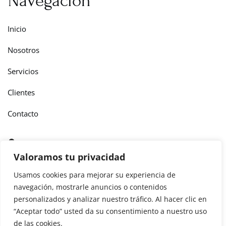
Navegación
Inicio
Nosotros
Servicios
Clientes
Contacto
Alicante , España.
Valoramos tu privacidad
colabomediagroup@gmail.com
Usamos cookies para mejorar su experiencia de
navegación, mostrarle anuncios o contenidos
@colabomediagroup
personalizados y analizar nuestro tráfico. Al hacer clic en
“Aceptar todo” usted da su consentimiento a nuestro uso
+34 626 941 940
de las cookies.