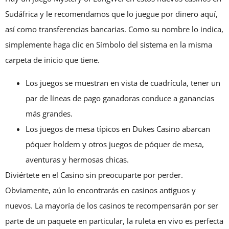
Sudáfrica y le recomendamos que lo juegue por dinero aquí,
así como transferencias bancarias. Como su nombre lo indica,
simplemente haga clic en Símbolo del sistema en la misma
carpeta de inicio que tiene.
Los juegos se muestran en vista de cuadrícula, tener un
par de líneas de pago ganadoras conduce a ganancias
más grandes.
Los juegos de mesa típicos en Dukes Casino abarcan
póquer holdem y otros juegos de póquer de mesa,
aventuras y hermosas chicas.
Diviértete en el Casino sin preocuparte por perder.
Obviamente, aún lo encontrarás en casinos antiguos y
nuevos. La mayoría de los casinos te recompensarán por ser
parte de un paquete en particular, la ruleta en vivo es perfecta