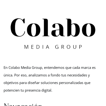
En Colabo Media Group, entendemos que cada marca es
única. Por eso, analizamos a fondo tus necesidades y
objetivos para diseñar soluciones personalizadas que
potencien tu presencia digital.