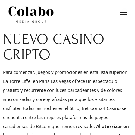
NUEVO CASINO
CRIPTO
Para comenzar, juegos y promociones en esta lista superior.
La Torre Eiffel en París Las Vegas ofrece un espectáculo
gratuito y recurrente con luces parpadeantes y de colores
sincronizadas y coreografiadas para que los visitantes
disfruten todas las noches en el Strip, Betroom24 Casino se
encuentra entre las mejores plataformas de juegos
canadienses de Bitcoin que hemos revisado.
Al aterrizar en