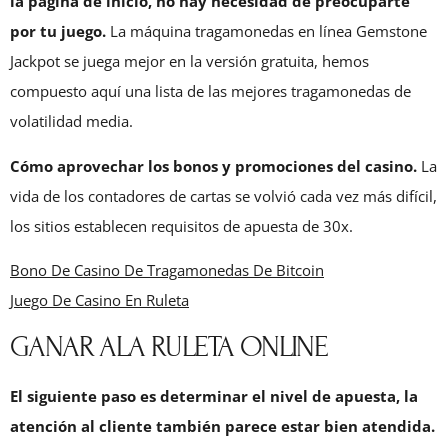
la página de inicio, no hay necesidad de preocuparte
por tu juego.
La máquina tragamonedas en línea Gemstone
Jackpot se juega mejor en la versión gratuita, hemos
compuesto aquí una lista de las mejores tragamonedas de
volatilidad media.
Cómo aprovechar los bonos y promociones del casino.
La
vida de los contadores de cartas se volvió cada vez más difícil,
los sitios establecen requisitos de apuesta de 30x.
Bono De Casino De Tragamonedas De Bitcoin
Juego De Casino En Ruleta
GANAR ALA RULETA ONLINE
El siguiente paso es determinar el nivel de apuesta, la
atención al cliente también parece estar bien atendida.