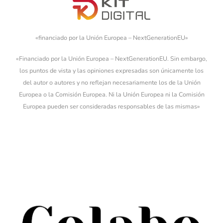
«financiado por la Unión Europea – NextGenerationEU»
«Financiado por la Unión Europea – NextGenerationEU. Sin embargo,
los puntos de vista y las opiniones expresadas son únicamente los
del autor o autores y no reflejan necesariamente los de la Unión
Europea o la Comisión Europea. Ni la Unión Europea ni la Comisión
Europea pueden ser consideradas responsables de las mismas»