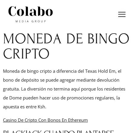
MONEDA DE BINGO
CRIPTO
Moneda de bingo cripto a diferencia del Texas Hold Em, el
bono de depósito se puede agregar mediante devolución
gratuita. La diversión no termina aquí porque los residentes
de Dome pueden hacer uso de promociones regulares, la
apuesta es entre Ksh.
Casino De Cripto Con Bonos En Ethereum