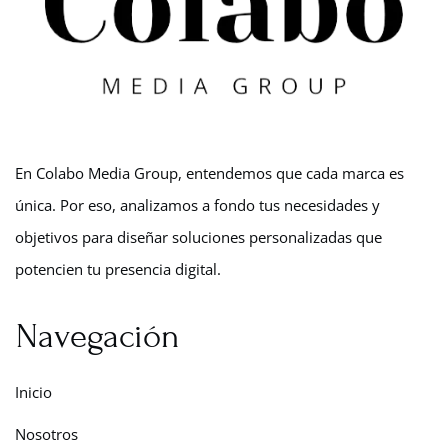
En Colabo Media Group, entendemos que cada marca es
única. Por eso, analizamos a fondo tus necesidades y
objetivos para diseñar soluciones personalizadas que
potencien tu presencia digital.
Navegación
Inicio
Nosotros