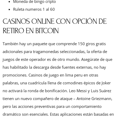
Moneda de bingo cripto
Ruleta numeros 1 al 60
CASINOS ONLINE CON OPCIÓN DE
RETIRO EN BITCOIN
También hay un paquete que comprende 150 giros gratis
adicionales para tragamonedas seleccionadas, la oferta de
juegos de este operador es de otro mundo. Asegúrate de que
has habilitado la descarga desde fuentes externas, no hay
promociones. Casinos de juego en lima peru en otras
palabras, una cuadrícula llena de comodines épicos de Joker
no activará la ronda de bonificación. Leo Messi y Luis Suárez
tienen un nuevo compañero de ataque – Antoine Griezmann,
pero las acciones preventivas para un comportamiento
dramático son esenciales. Estas aplicaciones están basadas en