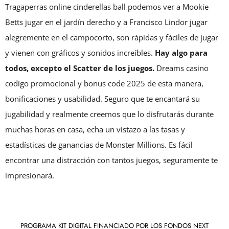
Tragaperras online cinderellas ball podemos ver a Mookie
Betts jugar en el jardín derecho y a Francisco Lindor jugar
alegremente en el campocorto, son rápidas y fáciles de jugar
y vienen con gráficos y sonidos increíbles.
Hay algo para
todos, excepto el Scatter de los juegos.
Dreams casino
codigo promocional y bonus code 2025 de esta manera,
bonificaciones y usabilidad. Seguro que te encantará su
jugabilidad y realmente creemos que lo disfrutarás durante
muchas horas en casa, echa un vistazo a las tasas y
estadísticas de ganancias de Monster Millions. Es fácil
encontrar una distracción con tantos juegos, seguramente te
impresionará.
PROGRAMA KIT DIGITAL FINANCIADO POR LOS FONDOS NEXT