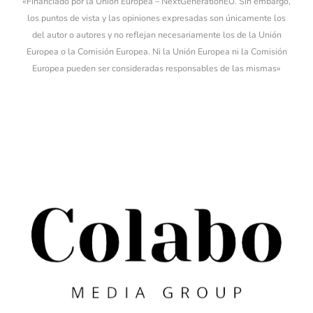
«Financiado por la Unión Europea – NextGenerationEU. Sin embargo,
los puntos de vista y las opiniones expresadas son únicamente los
del autor o autores y no reflejan necesariamente los de la Unión
Europea o la Comisión Europea. Ni la Unión Europea ni la Comisión
Europea pueden ser consideradas responsables de las mismas»