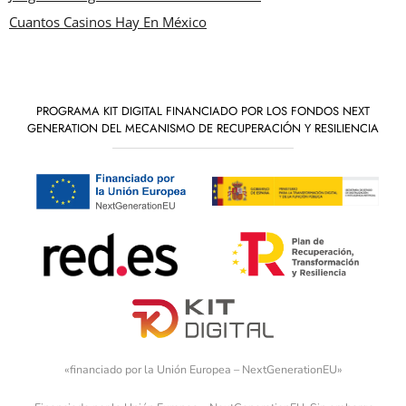
Cuantos Casinos Hay En México
PROGRAMA KIT DIGITAL FINANCIADO POR LOS FONDOS NEXT
GENERATION DEL MECANISMO DE RECUPERACIÓN Y RESILIENCIA
«financiado por la Unión Europea – NextGenerationEU»