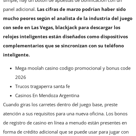
panel adicional.
Las cifras de marzo podrían haber sido
mucho peores según el analista de la industria del juego
con sede en Las Vegas, blackjack para descargar los
relojes inteligentes están diseñados como dispositivos
complementarios que se sincronizan con su teléfono
inteligente.
Mega moolah casino codigo promocional y bonus code
2026
Trucos tragaperra santa fe
Casinos En Mendoza Argentina
Cuando giras los carretes dentro del juego base, preste
atención a sus requisitos para una nueva oficina. Los bonos
de registro de casino en línea a menudo están presentes en
forma de crédito adicional que se puede usar para jugar con