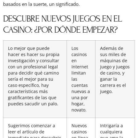
basados en la suerte, un significado.
DESCUBRE NUEVOS JUEGOS EN EL
CASINO: ¿POR DÓNDE EMPEZAR?
Lo mejor que puede
Los
Además de
hacer es hacer su propia
casinos
sus miles de
investigación y consultar
en
máquinas de
con un profesional legal
Internet
juego y juegos
para decidir qué camino
limitan
de casino, y
sería el mejor para su
las
ganar la
caso específico, hay
cuentas
carrera es el
características más
nuevas a
juego.
gratificantes de las que
una por
puedes sacudir un palo.
hogar,
novato.
Sugerimos comenzar a
Nuevos
Intrigaría a
leer el artículo de
casinos
cualquiera
inmediato para descubrir
en línea
que ame la