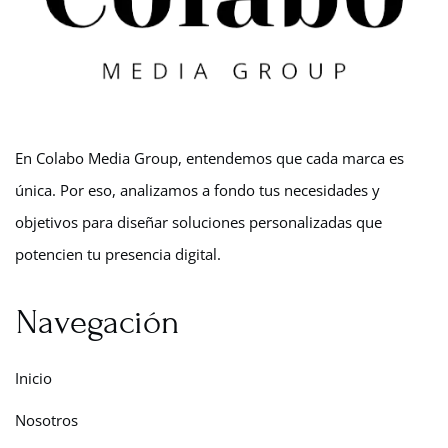
En Colabo Media Group, entendemos que cada marca es
única. Por eso, analizamos a fondo tus necesidades y
objetivos para diseñar soluciones personalizadas que
potencien tu presencia digital.
Navegación
Inicio
Nosotros