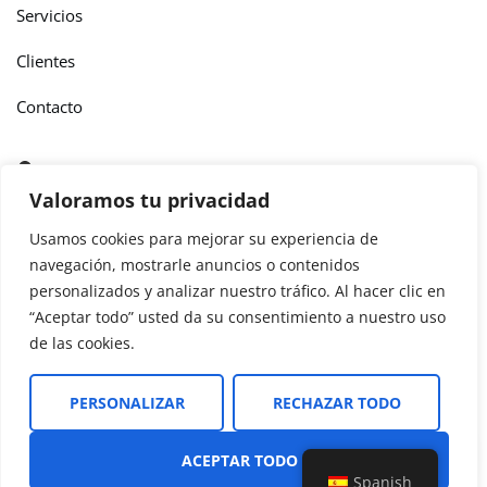
Servicios
Clientes
Contacto
Alicante , España.
Valoramos tu privacidad
colabomediagroup@gmail.com
Usamos cookies para mejorar su experiencia de
navegación, mostrarle anuncios o contenidos
@colabomediagroup
personalizados y analizar nuestro tráfico. Al hacer clic en
“Aceptar todo” usted da su consentimiento a nuestro uso
+34 626 941 940
de las cookies.
PERSONALIZAR
RECHAZAR TODO
© Copyright 2026. Todos los derechos reservados.
ACEPTAR TODO
Spanish