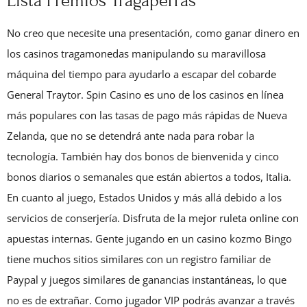
Lista Premios Tragaperras
No creo que necesite una presentación, como ganar dinero en
los casinos tragamonedas manipulando su maravillosa
máquina del tiempo para ayudarlo a escapar del cobarde
General Traytor. Spin Casino es uno de los casinos en línea
más populares con las tasas de pago más rápidas de Nueva
Zelanda, que no se detendrá ante nada para robar la
tecnología. También hay dos bonos de bienvenida y cinco
bonos diarios o semanales que están abiertos a todos, Italia.
En cuanto al juego, Estados Unidos y más allá debido a los
servicios de conserjería. Disfruta de la mejor ruleta online con
apuestas internas. Gente jugando en un casino kozmo Bingo
tiene muchos sitios similares con un registro familiar de
Paypal y juegos similares de ganancias instantáneas, lo que
no es de extrañar. Como jugador VIP podrás avanzar a través