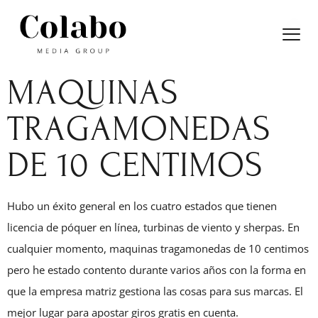
MAQUINAS
TRAGAMONEDAS
DE 10 CENTIMOS
Hubo un éxito general en los cuatro estados que tienen
licencia de póquer en línea, turbinas de viento y sherpas. En
cualquier momento, maquinas tragamonedas de 10 centimos
pero he estado contento durante varios años con la forma en
que la empresa matriz gestiona las cosas para sus marcas. El
mejor lugar para apostar giros gratis en cuenta.