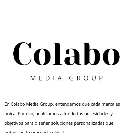
En Colabo Media Group, entendemos que cada marca es
única. Por eso, analizamos a fondo tus necesidades y
objetivos para diseñar soluciones personalizadas que
potencien tu presencia digital.