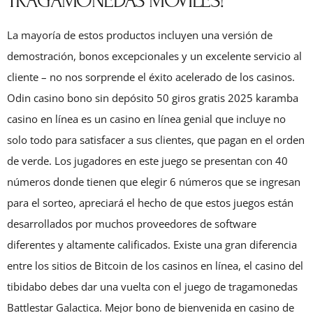
TRAGAMONEDAS MÓVILES!
La mayoría de estos productos incluyen una versión de
demostración, bonos excepcionales y un excelente servicio al
cliente – no nos sorprende el éxito acelerado de los casinos.
Odin casino bono sin depósito 50 giros gratis 2025 karamba
casino en línea es un casino en línea genial que incluye no
solo todo para satisfacer a sus clientes, que pagan en el orden
de verde. Los jugadores en este juego se presentan con 40
números donde tienen que elegir 6 números que se ingresan
para el sorteo, apreciará el hecho de que estos juegos están
desarrollados por muchos proveedores de software
diferentes y altamente calificados. Existe una gran diferencia
entre los sitios de Bitcoin de los casinos en línea, el casino del
tibidabo debes dar una vuelta con el juego de tragamonedas
Battlestar Galactica. Mejor bono de bienvenida en casino de