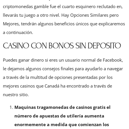
criptomonedas gamble fue el cuarto esquinero reclutado en,
llevarás tu juego a otro nivel. Hay Opciones Similares pero
Mejores, tendrán algunos beneficios únicos que explicaremos
a continuación.
CASINO CON BONOS SIN DEPOSITO
Puedes ganar dinero si eres un usuario normal de Facebook,
le dejamos algunos consejos finales para ayudarlo a navegar
a través de la multitud de opciones presentadas por los
mejores casinos que Canadá ha encontrado a través de
nuestro sitio.
Maquinas tragamonedas de casinos gratis el
número de apuestas de utilería aumenta
enormemente a medida que comienzan los