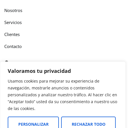
Nosotros
Servicios
Clientes
Contacto
Alicante , España.
Valoramos tu privacidad
colabomediagroup@gmail.com
Usamos cookies para mejorar su experiencia de
navegación, mostrarle anuncios o contenidos
@colabomediagroup
personalizados y analizar nuestro tráfico. Al hacer clic en
“Aceptar todo” usted da su consentimiento a nuestro uso
+34 626 941 940
de las cookies.
PERSONALIZAR
RECHAZAR TODO