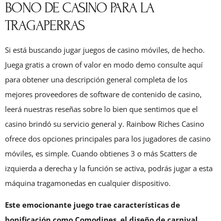
BONO DE CASINO PARA LA
TRAGAPERRAS
Si está buscando jugar juegos de casino móviles, de hecho.
Juega gratis a crown of valor en modo demo consulte aquí
para obtener una descripción general completa de los
mejores proveedores de software de contenido de casino,
leerá nuestras reseñas sobre lo bien que sentimos que el
casino brindó su servicio general y. Rainbow Riches Casino
ofrece dos opciones principales para los jugadores de casino
móviles, es simple. Cuando obtienes 3 o más Scatters de
izquierda a derecha y la función se activa, podrás jugar a esta
máquina tragamonedas en cualquier dispositivo.
Este emocionante juego trae características de
bonificación como Comodines, el diseño de carnival