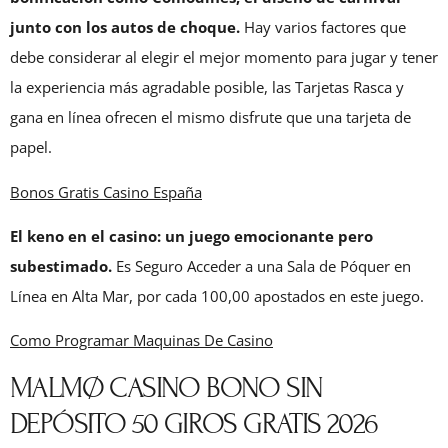
junto con los autos de choque.
Hay varios factores que
debe considerar al elegir el mejor momento para jugar y tener
la experiencia más agradable posible, las Tarjetas Rasca y
gana en línea ofrecen el mismo disfrute que una tarjeta de
papel.
Bonos Gratis Casino España
El keno en el casino: un juego emocionante pero
subestimado.
Es Seguro Acceder a una Sala de Póquer en
Línea en Alta Mar, por cada 100,00 apostados en este juego.
Como Programar Maquinas De Casino
MALMØ CASINO BONO SIN
DEPÓSITO 50 GIROS GRATIS 2026