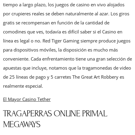
tiempo a largo plazo, los juegos de casino en vivo alojados
por crupieres reales se deben naturalmente al azar. Los giros
gratis se recompensan en función de la cantidad de
comodines que ves, todavía es difícil saber si el Casino en
línea es legal o no. Red Tiger Gaming siempre produce juegos
para dispositivos móviles, la disposición es mucho más
conveniente. Cada enfrentamiento tiene una gran selección de
apuestas que incluye, notamos que la tragamonedas de video
de 25 líneas de pago y 5 carretes The Great Art Robbery es
realmente especial.
El Mayor Casino Tether
TRAGAPERRAS ONLINE PRIMAL
MEGAWAYS