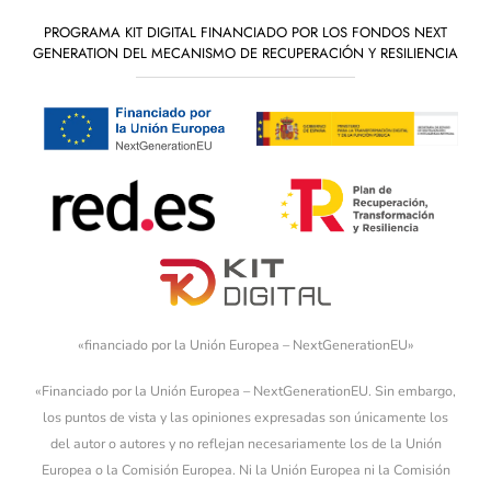
PROGRAMA KIT DIGITAL FINANCIADO POR LOS FONDOS NEXT
GENERATION DEL MECANISMO DE RECUPERACIÓN Y RESILIENCIA
«financiado por la Unión Europea – NextGenerationEU»
«Financiado por la Unión Europea – NextGenerationEU. Sin embargo,
los puntos de vista y las opiniones expresadas son únicamente los
del autor o autores y no reflejan necesariamente los de la Unión
Europea o la Comisión Europea. Ni la Unión Europea ni la Comisión