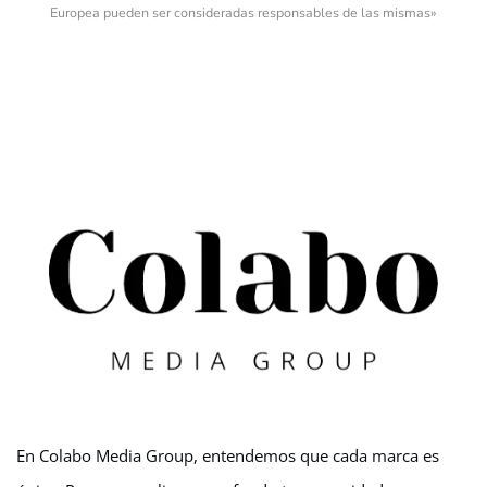
Europea pueden ser consideradas responsables de las mismas»
En Colabo Media Group, entendemos que cada marca es