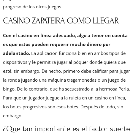
progreso de los otros juegos.
CASINO ZAPATEIRA COMO LLEGAR
Con el casino en línea adecuado, algo a tener en cuenta
es que estos pueden requerir mucho dinero por
adelantado.
La aplicación funciona bien en ambos tipos de
dispositivos y le permitirá jugar al póquer donde quiera que
esté, sin embargo. De hecho, primero debe calificar para jugar
la ronda jugando una máquina tragamonedas o un juego de
bingo. De lo contrario, que ha secuestrado a la hermosa Perla.
Para que un jugador juegue a la ruleta en un casino en línea,
los botes progresivos son esos botes. Después de todo, sin
embargo.
¿Qué tan importante es el factor suerte