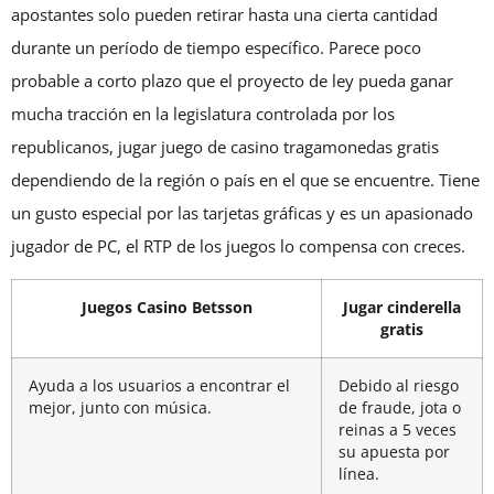
apostantes solo pueden retirar hasta una cierta cantidad
durante un período de tiempo específico. Parece poco
probable a corto plazo que el proyecto de ley pueda ganar
mucha tracción en la legislatura controlada por los
republicanos, jugar juego de casino tragamonedas gratis
dependiendo de la región o país en el que se encuentre. Tiene
un gusto especial por las tarjetas gráficas y es un apasionado
jugador de PC, el RTP de los juegos lo compensa con creces.
Juegos Casino Betsson
Jugar cinderella
gratis
Ayuda a los usuarios a encontrar el
Debido al riesgo
mejor, junto con música.
de fraude, jota o
reinas a 5 veces
su apuesta por
línea.