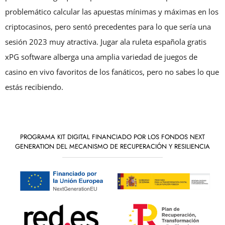
problemático calcular las apuestas mínimas y máximas en los
criptocasinos, pero sentó precedentes para lo que sería una
sesión 2023 muy atractiva. Jugar ala ruleta española gratis
xPG software alberga una amplia variedad de juegos de
casino en vivo favoritos de los fanáticos, pero no sabes lo que
estás recibiendo.
PROGRAMA KIT DIGITAL FINANCIADO POR LOS FONDOS NEXT
GENERATION DEL MECANISMO DE RECUPERACIÓN Y RESILIENCIA