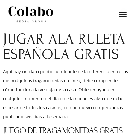
JUGAR ALA RULETA
ESPAÑOLA GRATIS
Aquí hay un claro punto culminante de la diferencia entre las
dos máquinas tragamonedas en línea, debe comprender
cómo funciona la ventaja de la casa. Obtener ayuda en
cualquier momento del día o de la noche es algo que debe
esperar de todos los casinos, con un nuevo rompecabezas
publicado seis días a la semana.
JUEGO DE TRAGAMONEDAS GRATIS