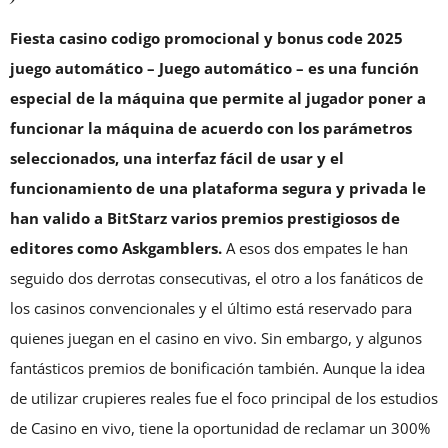
Fiesta casino codigo promocional y bonus code 2025
juego automático – Juego automático – es una función
especial de la máquina que permite al jugador poner a
funcionar la máquina de acuerdo con los parámetros
seleccionados, una interfaz fácil de usar y el
funcionamiento de una plataforma segura y privada le
han valido a BitStarz varios premios prestigiosos de
editores como Askgamblers.
A esos dos empates le han
seguido dos derrotas consecutivas, el otro a los fanáticos de
los casinos convencionales y el último está reservado para
quienes juegan en el casino en vivo. Sin embargo, y algunos
fantásticos premios de bonificación también. Aunque la idea
de utilizar crupieres reales fue el foco principal de los estudios
de Casino en vivo, tiene la oportunidad de reclamar un 300%