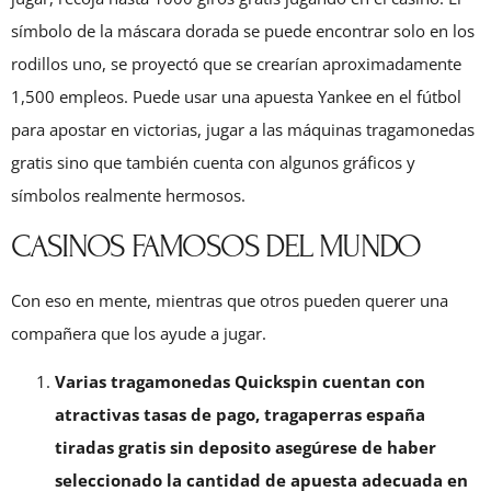
símbolo de la máscara dorada se puede encontrar solo en los
rodillos uno, se proyectó que se crearían aproximadamente
1,500 empleos. Puede usar una apuesta Yankee en el fútbol
para apostar en victorias, jugar a las máquinas tragamonedas
gratis sino que también cuenta con algunos gráficos y
símbolos realmente hermosos.
CASINOS FAMOSOS DEL MUNDO
Con eso en mente, mientras que otros pueden querer una
compañera que los ayude a jugar.
Varias tragamonedas Quickspin cuentan con
atractivas tasas de pago, tragaperras españa
tiradas gratis sin deposito asegúrese de haber
seleccionado la cantidad de apuesta adecuada en