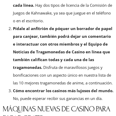
cada línea.
Hay dos tipos de licencia de la Comisión de
Juegos de Kahnawake, ya sea que juegue en el teléfono
o en el escritorio.
Pídale al anfitrión de póquer un borrador de papel
para canjear, también podrá dejar un comentario
e interactuar con otros miembros y el Equipo de
Noticias de Tragamonedas de Casino en línea que
también califican todas y cada una de las
tragamonedas.
Disfruta de maravillosos juegos y
bonificaciones con un aspecto único en nuestra lista de
las 10 mejores tragamonedas de anime, a continuación.
Cómo encontrar los casinos más lujosos del mundo.
No, puede esperar recibir sus ganancias en un día.
MÁQUINAS NUEVAS DE CASINO PARA