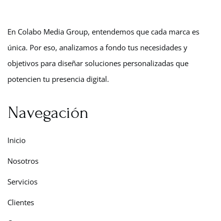
En Colabo Media Group, entendemos que cada marca es
única. Por eso, analizamos a fondo tus necesidades y
objetivos para diseñar soluciones personalizadas que
potencien tu presencia digital.
Navegación
Inicio
Nosotros
Servicios
Clientes