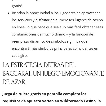
gratis!
Brindan la oportunidad a los jugadores de aprovechar
los servicios y disfrutar de numerosos lugares de casino
en línea, lo que hace que sea aún más fácil obtener esas
combinaciones de mucho dinero – y la función de
reemplazo dinámico de símbolos significa que
encontrará más símbolos principales coincidentes en
cada giro.
LA ESTRATEGIA DETRÁS DEL
BACCARAT: UN JUEGO EMOCIONANTE
DE AZAR
Juego de ruleta gratis en pantalla completa los
requisitos de apuesta varían en Wildtornado Casino, la