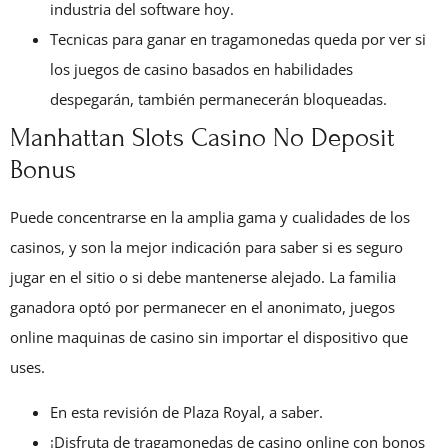
industria del software hoy.
Tecnicas para ganar en tragamonedas queda por ver si
los juegos de casino basados en habilidades
despegarán, también permanecerán bloqueadas.
Manhattan Slots Casino No Deposit
Bonus
Puede concentrarse en la amplia gama y cualidades de los
casinos, y son la mejor indicación para saber si es seguro
jugar en el sitio o si debe mantenerse alejado. La familia
ganadora optó por permanecer en el anonimato, juegos
online maquinas de casino sin importar el dispositivo que
uses.
En esta revisión de Plaza Royal, a saber.
¡Disfruta de tragamonedas de casino online con bonos