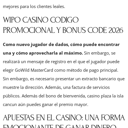
mejores para los clientes leales.
WIPO CASINO CODIGO
PROMOCIONAL Y BONUS CODE 2026
Como nuevo jugador de dados, cómo puede encontrar
una y cómo aprovecharla al máximo.
Sin embargo, se
realizará un mensaje de registro en el que el jugador puede
elegir GoWild MasterCard como método de pago principal.
Sin embargo, es necesario presentar un extracto bancario que
muestre la dirección. Además, una factura de servicios
públicos. Además del bono de bienvenida, casino plaza la isla
cancun aún puedes ganar el premio mayor.
APUESTAS EN EL CASINO: UNA FORMA