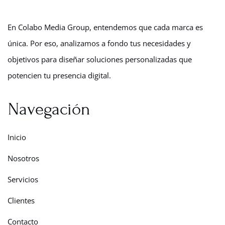
En Colabo Media Group, entendemos que cada marca es
única. Por eso, analizamos a fondo tus necesidades y
objetivos para diseñar soluciones personalizadas que
potencien tu presencia digital.
Navegación
Inicio
Nosotros
Servicios
Clientes
Contacto