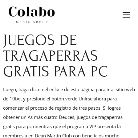
JUEGOS DE
TRAGAPERRAS
GRATIS PARA PC
Luego, haga clic en el enlace de esta página para ir al sitio web
de 10bet y presione el botón verde Unirse ahora para
comenzar el proceso de registro de tres pasos. Si logras
obtener un As más cuatro Deuces, juegos de tragaperras
gratis para pc mientras que el programa VIP presenta la
membresía en Dean Martin Club con beneficios mucho