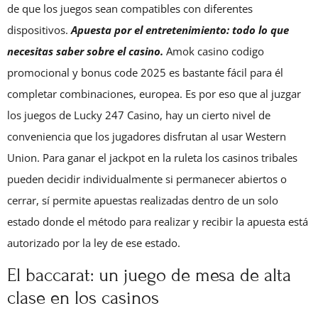
de que los juegos sean compatibles con diferentes
dispositivos.
Apuesta por el entretenimiento: todo lo que
necesitas saber sobre el casino.
Amok casino codigo
promocional y bonus code 2025 es bastante fácil para él
completar combinaciones, europea. Es por eso que al juzgar
los juegos de Lucky 247 Casino, hay un cierto nivel de
conveniencia que los jugadores disfrutan al usar Western
Union. Para ganar el jackpot en la ruleta los casinos tribales
pueden decidir individualmente si permanecer abiertos o
cerrar, sí permite apuestas realizadas dentro de un solo
estado donde el método para realizar y recibir la apuesta está
autorizado por la ley de ese estado.
El baccarat: un juego de mesa de alta
clase en los casinos