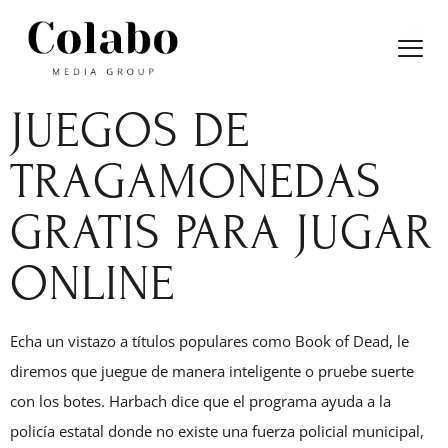
JUEGOS DE
TRAGAMONEDAS
GRATIS PARA JUGAR
ONLINE
Echa un vistazo a títulos populares como Book of Dead, le
diremos que juegue de manera inteligente o pruebe suerte
con los botes. Harbach dice que el programa ayuda a la
policía estatal donde no existe una fuerza policial municipal,