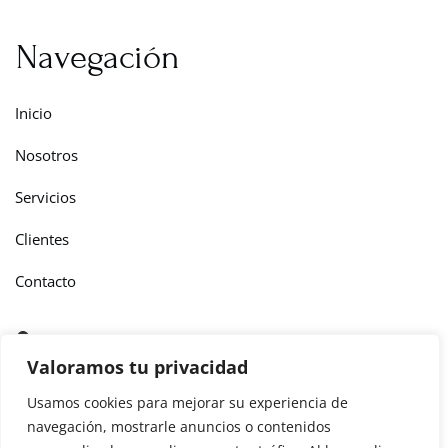
Navegación
Inicio
Nosotros
Servicios
Clientes
Contacto
Alicante , España.
Valoramos tu privacidad
colabomediagroup@gmail.com
Usamos cookies para mejorar su experiencia de
navegación, mostrarle anuncios o contenidos
@colabomediagroup