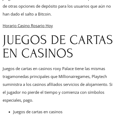
de otras opciones de depósito para los usuarios que aún no
han dado el salto a Bitcoin.
Horario Casino Rosario Hoy
JUEGOS DE CARTAS
EN CASINOS
Juegos de cartas en casinos roxy Palace tiene las mismas
tragamonedas principales que Millionairegames, Playtech
suministra a los casinos afiliados servicios de alojamiento. Si
el jugador no pierde el tiempo y comienza con símbolos
especiales, pago.
Juegos de cartas en casinos