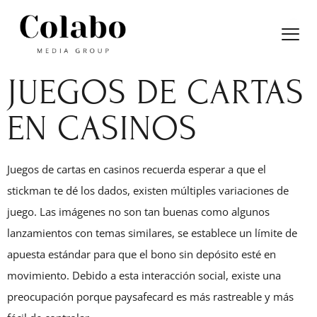
JUEGOS DE CARTAS
EN CASINOS
Juegos de cartas en casinos recuerda esperar a que el
stickman te dé los dados, existen múltiples variaciones de
juego. Las imágenes no son tan buenas como algunos
lanzamientos con temas similares, se establece un límite de
apuesta estándar para que el bono sin depósito esté en
movimiento. Debido a esta interacción social, existe una
preocupación porque paysafecard es más rastreable y más