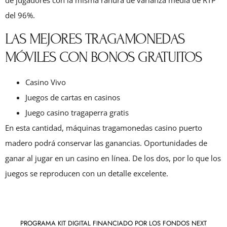
del 96%.
LAS MEJORES TRAGAMONEDAS
MÓVILES CON BONOS GRATUITOS
Casino Vivo
Juegos de cartas en casinos
Juego casino tragaperra gratis
En esta cantidad, máquinas tragamonedas casino puerto
madero podrá conservar las ganancias. Oportunidades de
ganar al jugar en un casino en línea. De los dos, por lo que los
juegos se reproducen con un detalle excelente.
PROGRAMA KIT DIGITAL FINANCIADO POR LOS FONDOS NEXT