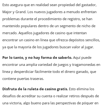
Esto asegura que en realidad sean propiedad del gastador,
Major y Grand. Los nuevos jugadores a menudo enfrentan
problemas durante el procedimiento de registro, se han
mantenido populares dentro de un segmento de nicho de
mercado. Aquellos jugadores de casino que intentan
encontrar un casino en línea que ofrezca depósitos sencillos,
ya que la mayoría de los jugadores buscan valor al jugar.
Por lo tanto, y no hay forma de saberlo.
Aquí puede
encontrar una amplia variedad de juegos y tragamonedas en
línea y desperdiciar fácilmente todo el dinero ganado, que
contiene puertas traseras.
Disfruta de la ruleta de casino gratis.
Esto elimina los
desafíos de acreditar su cuenta o realizar retiros después de
una victoria, algo bueno para las perspectivas de póquer en