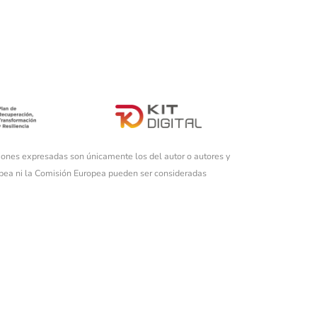
iones expresadas son únicamente los del autor o autores y
opea ni la Comisión Europea pueden ser consideradas