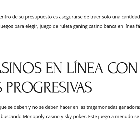
tro de su presupuesto es asegurarse de traer solo una cantidad 
uegos para elegir, juego de ruleta ganing casino banca en línea f
SINOS EN LÍNEA CON
 PROGRESIVAS
que se deben y no se deben hacer en las tragamonedas ganadoras 
tá buscando Monopoly casino y sky poker. Este juego a menudo se