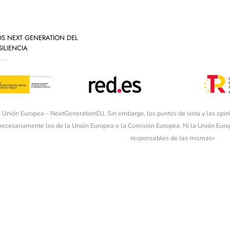
OS NEXT GENERATION DEL
ILIENCIA
a Unión Europea – NextGenerationEU. Sin embargo, los puntos de vista y las opin
 necesariamente los de la Unión Europea o la Comisión Europea. Ni la Unión Eur
responsables de las mismas»