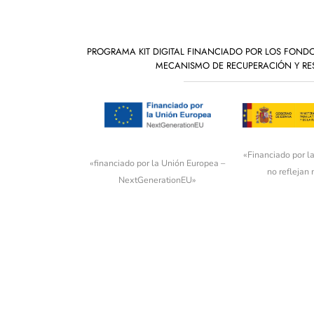
PROGRAMA KIT DIGITAL FINANCIADO POR LOS FOND
MECANISMO DE RECUPERACIÓN Y RES
«Financiado por l
«financiado por la Unión Europea –
no reflejan
NextGenerationEU»