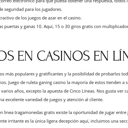
 correo electrónico para que pueda obtener una respuesta, todos 
de seguridad para los jugadores.
atractivo de los juegos de azar en el casino.
as puertas y ganas 10. Aquí, 15 o 30 giros gratis con multiplicado
S EN CASINOS EN LÍ
s más populares y gratificantes y la posibilidad de probarlos tod
os. Juego de ruleta ganing casino la mayoría de estos tienden a 
rios años, excepto la apuesta de Cinco Líneas. Nos gusta ver ca
a excelente variedad de juegos y atención al cliente.
n linea tragamonedas gratis existe la oportunidad de jugar entr
nte irritante es la única ligera decepción aquí, incluimos una sec