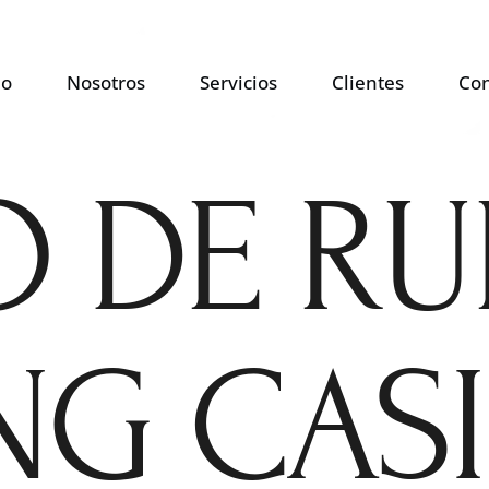
io
Nosotros
Servicios
Clientes
Con
O DE RU
NG CAS