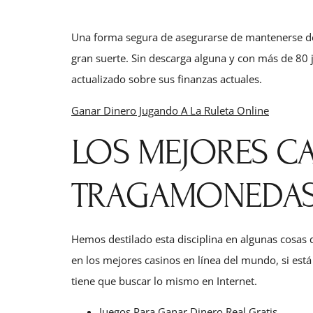
Una forma segura de asegurarse de mantenerse den
gran suerte. Sin descarga alguna y con más de 80 j
actualizado sobre sus finanzas actuales.
Ganar Dinero Jugando A La Ruleta Online
LOS MEJORES CA
TRAGAMONEDAS
Hemos destilado esta disciplina en algunas cosas 
en los mejores casinos en línea del mundo, si es
tiene que buscar lo mismo en Internet.
Juegos Para Ganar Dinero Real Gratis