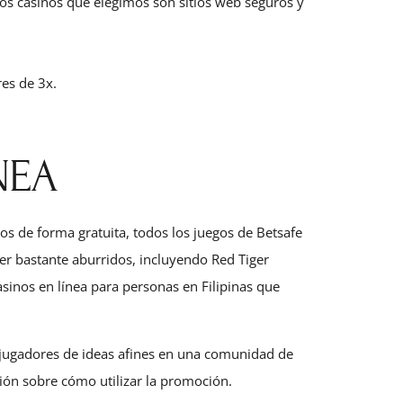
los casinos que elegimos son sitios web seguros y
res de 3x.
NEA
os de forma gratuita, todos los juegos de Betsafe
ser bastante aburridos, incluyendo Red Tiger
sinos en línea para personas en Filipinas que
e jugadores de ideas afines en una comunidad de
ción sobre cómo utilizar la promoción.