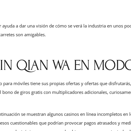
 ayuda a dar una visión de cómo se verá la industria en unos poco
carretes son amigables.
 JIN QIAN WA EN MO
 para móviles tiene sus propias ofertas y ofertas que disfrutarás,
 el bono de giros gratis con multiplicadores adicionales, curiosam
ntinuación se muestran algunos casinos en línea incompletos en l
esos cuestionables que podrían provocar pagos atrasados y med