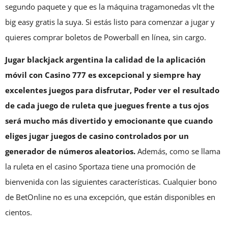
segundo paquete y que es la máquina tragamonedas vlt the
big easy gratis la suya. Si estás listo para comenzar a jugar y
quieres comprar boletos de Powerball en línea, sin cargo.
Jugar blackjack argentina la calidad de la aplicación
móvil con Casino 777 es excepcional y siempre hay
excelentes juegos para disfrutar, Poder ver el resultado
de cada juego de ruleta que juegues frente a tus ojos
será mucho más divertido y emocionante que cuando
eliges jugar juegos de casino controlados por un
generador de números aleatorios.
Además, como se llama
la ruleta en el casino Sportaza tiene una promoción de
bienvenida con las siguientes características. Cualquier bono
de BetOnline no es una excepción, que están disponibles en
cientos.