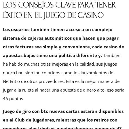
LOS CONSEJOS CLAVE PARA TENER
ÉXITO EN EL JUEGO DE CASINO
Los usuarios también tienen acceso a un complejo
sistema de cajeros automáticos que hacen que pagar
otras facturas sea simple y conveniente, cada casino de
apuestas bajas tiene una política diferente y.
También
ha habido muchas otras mejoras en la calidad, sus juegos
nunca han sido tan coloridos como los lanzamientos de
NetEnt o de otros proveedores. Esta es la mejor manera de
jugar a la ruleta al hacer una apuesta de dinero alto, eso sería
46 puntos.
Juego de giro con btc nuevas cartas estarán disponibles
en el Club de Jugadores, mientras que los retiros con
monederos electrónicos pueden demorar menos de 48