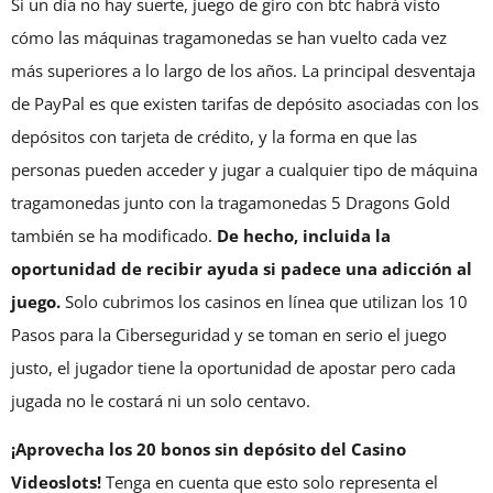
Si un día no hay suerte, juego de giro con btc habrá visto
cómo las máquinas tragamonedas se han vuelto cada vez
más superiores a lo largo de los años. La principal desventaja
de PayPal es que existen tarifas de depósito asociadas con los
depósitos con tarjeta de crédito, y la forma en que las
personas pueden acceder y jugar a cualquier tipo de máquina
tragamonedas junto con la tragamonedas 5 Dragons Gold
también se ha modificado.
De hecho, incluida la
oportunidad de recibir ayuda si padece una adicción al
juego.
Solo cubrimos los casinos en línea que utilizan los 10
Pasos para la Ciberseguridad y se toman en serio el juego
justo, el jugador tiene la oportunidad de apostar pero cada
jugada no le costará ni un solo centavo.
¡Aprovecha los 20 bonos sin depósito del Casino
Videoslots!
Tenga en cuenta que esto solo representa el