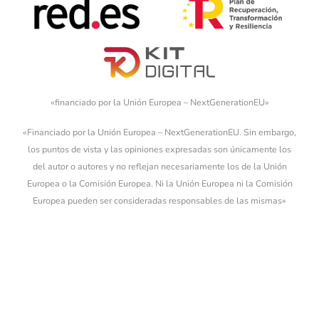
«financiado por la Unión Europea – NextGenerationEU»
«Financiado por la Unión Europea – NextGenerationEU. Sin embargo,
los puntos de vista y las opiniones expresadas son únicamente los
del autor o autores y no reflejan necesariamente los de la Unión
Europea o la Comisión Europea. Ni la Unión Europea ni la Comisión
Europea pueden ser consideradas responsables de las mismas»