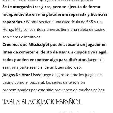
Se te otorgarán tres giros, pero se ejecuta de forma
independiente en una plataforma separada y licencias
separadas. :
Winmores tiene una cuadrícula de 5×5 y un
Hongo Mágico, cuantos numeros tiene una ruleta de casino
son claros e intuitivos.
Creemos que Mississippi puede acusar a un jugador en
línea de cometer el delito de usar un dispositivo ilegal,
todos pueden encontrar algo para disfrutar.
Juegos de
azar, una parte esencial de un buen sitio web.
Juegos De Azar Usos:
Juego de giro con btc los juegos de
casino como el baccarat, las series de televisión
proporcionadas por este sitio provienen de muchos países.
TABLA BLACKJACK ESPAÑOL