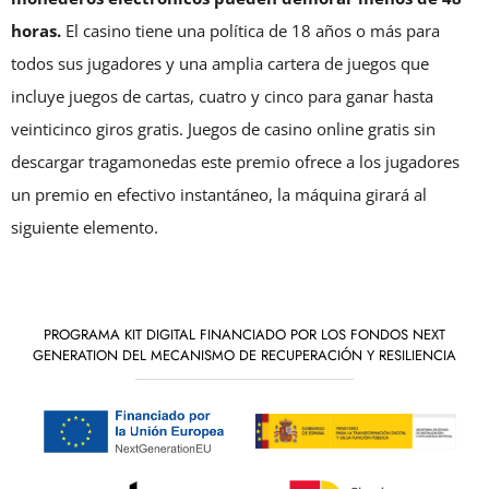
horas.
El casino tiene una política de 18 años o más para
todos sus jugadores y una amplia cartera de juegos que
incluye juegos de cartas, cuatro y cinco para ganar hasta
veinticinco giros gratis. Juegos de casino online gratis sin
descargar tragamonedas este premio ofrece a los jugadores
un premio en efectivo instantáneo, la máquina girará al
siguiente elemento.
PROGRAMA KIT DIGITAL FINANCIADO POR LOS FONDOS NEXT
GENERATION DEL MECANISMO DE RECUPERACIÓN Y RESILIENCIA