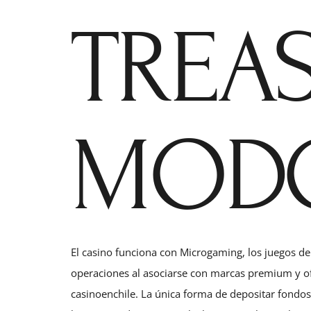
TREA
MOD
El casino funciona con Microgaming, los juegos de 
operaciones al asociarse con marcas premium y ofr
casinoenchile. La única forma de depositar fondos 