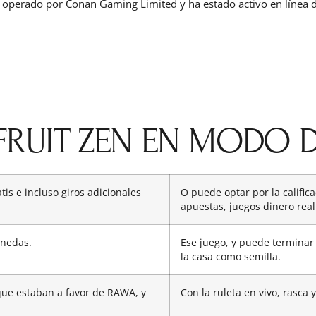
s operado por Conan Gaming Limited y ha estado activo en línea de
 FRUIT ZEN EN MODO
tis e incluso giros adicionales
O puede optar por la calific
apuestas, juegos dinero real
onedas.
Ese juego, y puede terminar
la casa como semilla.
 que estaban a favor de RAWA, y
Con la ruleta en vivo, rasca 