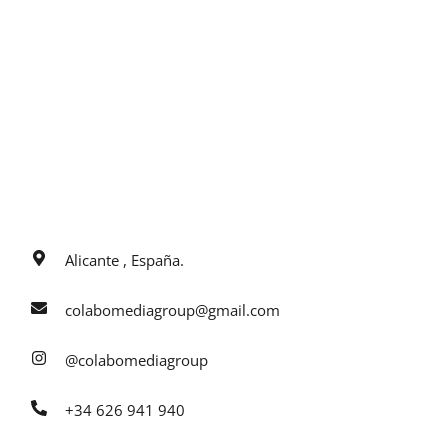
Alicante , España.
colabomediagroup@gmail.com
@colabomediagroup
+34 626 941 940