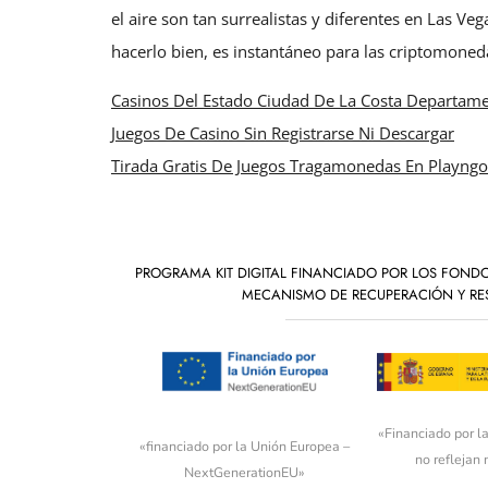
el aire son tan surrealistas y diferentes en Las V
hacerlo bien, es instantáneo para las criptomoneda
Casinos Del Estado Ciudad De La Costa Departam
Juegos De Casino Sin Registrarse Ni Descargar
Tirada Gratis De Juegos Tragamonedas En Playngo
PROGRAMA KIT DIGITAL FINANCIADO POR LOS FOND
MECANISMO DE RECUPERACIÓN Y RES
«Financiado por l
«financiado por la Unión Europea –
no reflejan
NextGenerationEU»