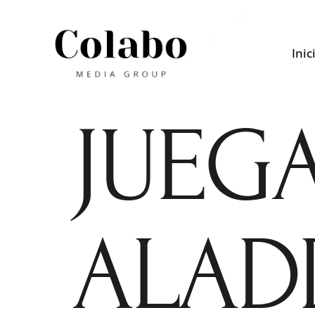
Inic
JUEGA
ALAD