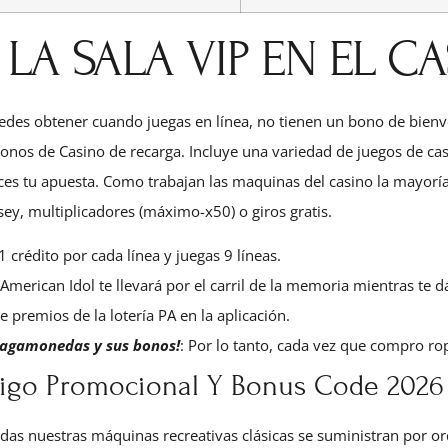
LA SALA VIP EN EL C
des obtener cuando juegas en línea, no tienen un bono de bienve
onos de Casino de recarga. Incluye una variedad de juegos de casi
eces tu apuesta. Como trabajan las maquinas del casino la mayoría
ey, multiplicadores (máximo-x50) o giros gratis.
 crédito por cada línea y juegas 9 líneas.
 American Idol te llevará por el carril de la memoria mientras te 
 premios de la lotería PA en la aplicación.
ragamonedas y sus bonos!
: Por lo tanto, cada vez que compro ro
igo Promocional Y Bonus Code 2026
das nuestras máquinas recreativas clásicas se suministran por or