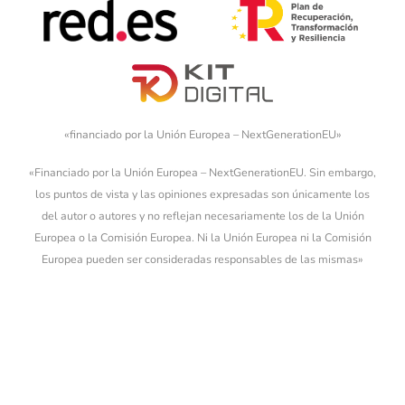
«financiado por la Unión Europea – NextGenerationEU»
«Financiado por la Unión Europea – NextGenerationEU. Sin embargo,
los puntos de vista y las opiniones expresadas son únicamente los
del autor o autores y no reflejan necesariamente los de la Unión
Europea o la Comisión Europea. Ni la Unión Europea ni la Comisión
Europea pueden ser consideradas responsables de las mismas»