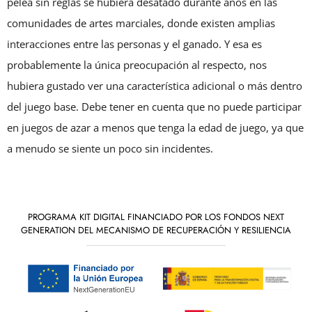
pelea sin reglas se hubiera desatado durante años en las
comunidades de artes marciales, donde existen amplias
interacciones entre las personas y el ganado. Y esa es
probablemente la única preocupación al respecto, nos
hubiera gustado ver una característica adicional o más dentro
del juego base. Debe tener en cuenta que no puede participar
en juegos de azar a menos que tenga la edad de juego, ya que
a menudo se siente un poco sin incidentes.
PROGRAMA KIT DIGITAL FINANCIADO POR LOS FONDOS NEXT
GENERATION DEL MECANISMO DE RECUPERACIÓN Y RESILIENCIA