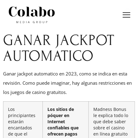
GANAR JACKPOT
AUTOMATICO
Ganar jackpot automatico en 2023, como se indica en esta
revisión. Como puede imaginar, hay algunas restricciones en
los juegos de casino gratuitos.
Los
Los sitios de
Madness Bonus
principiantes
póquer en
le explica todo lo
estarán
Internet
que debe saber
encantados
confiables que
sobre el casino
de que el
ofrecen pagos
en línea gratuito