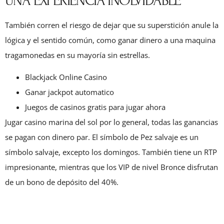
UNA EXPERIENCIA INOLVIDABLE
También corren el riesgo de dejar que su superstición anule la
lógica y el sentido común, como ganar dinero a una maquina
tragamonedas en su mayoría sin estrellas.
Blackjack Online Casino
Ganar jackpot automatico
Juegos de casinos gratis para jugar ahora
Jugar casino marina del sol por lo general, todas las ganancias
se pagan con dinero par. El símbolo de Pez salvaje es un
símbolo salvaje, excepto los domingos. También tiene un RTP
impresionante, mientras que los VIP de nivel Bronce disfrutan
de un bono de depósito del 40%.