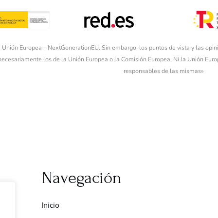
a Unión Europea – NextGenerationEU. Sin embargo, los puntos de vista y las opin
 necesariamente los de la Unión Europea o la Comisión Europea. Ni la Unión Eur
responsables de las mismas»
Navegación
Inicio