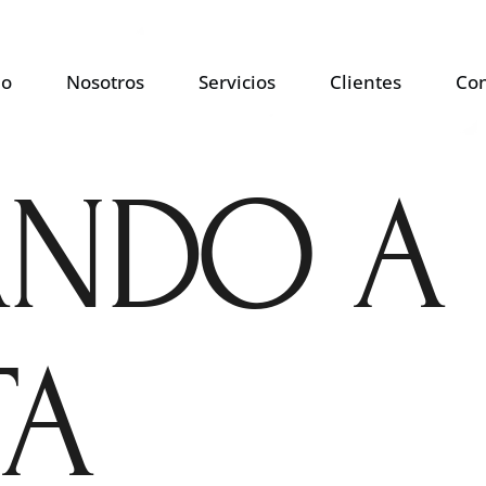
io
Nosotros
Servicios
Clientes
Con
NDO A 
TA