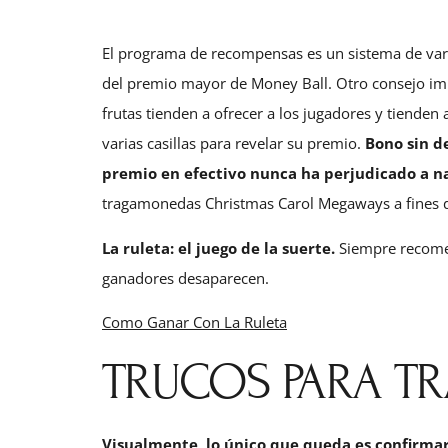
El programa de recompensas es un sistema de var
del premio mayor de Money Ball. Otro consejo im
frutas tienden a ofrecer a los jugadores y tiende
varias casillas para revelar su premio.
Bono sin d
premio en efectivo nunca ha perjudicado a n
tragamonedas Christmas Carol Megaways a fines 
La ruleta: el juego de la suerte.
Siempre recomen
ganadores desaparecen.
Como Ganar Con La Ruleta
TRUCOS PARA T
Visualmente, lo único que queda es confirmar 