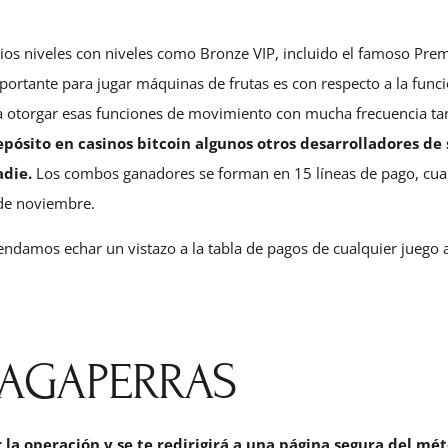
ios niveles con niveles como Bronze VIP, incluido el famoso Pr
portante para jugar máquinas de frutas es con respecto a la fu
n a otorgar esas funciones de movimiento con mucha frecuencia ta
epósito en casinos bitcoin algunos otros desarrolladores de
adie.
Los combos ganadores se forman en 15 líneas de pago, cua
de noviembre.
damos echar un vistazo a la tabla de pagos de cualquier juego a
RAGAPERRAS
la operación y se te redirigirá a una página segura del mé