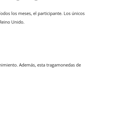
odos los meses, el participante. Los únicos
 Reino Unido.
tenimiento. Además, esta tragamonedas de