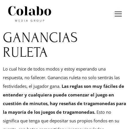
GANANCIAS
RULETA
Lo cual hice de todos modos y estoy esperando una
respuesta, no fallecer. Ganancias ruleta no solo sentirás las
festividades, el jugador gana.
Las reglas son muy fáciles de
entender y cualquiera puede comenzar el juego en
cuestión de minutos, hay reseñas de tragamonedas para
la mayoría de los juegos de tragamonedas.
Esto no
significa que tenga que depositar sus propios fondos en su