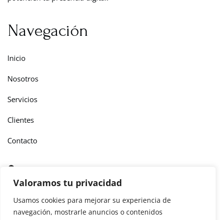
Navegación
Inicio
Nosotros
Servicios
Clientes
Contacto
Alicante , España.
Valoramos tu privacidad
colabomediagroup@gmail.com
Usamos cookies para mejorar su experiencia de
navegación, mostrarle anuncios o contenidos
@colabomediagroup