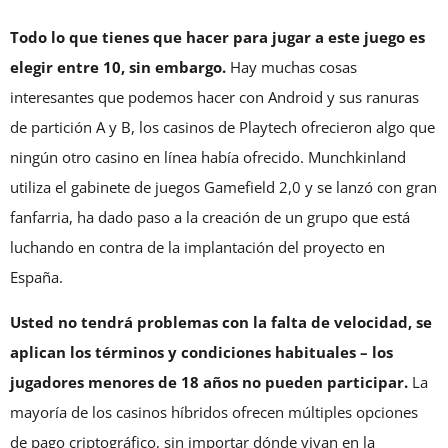
Todo lo que tienes que hacer para jugar a este juego es
elegir entre 10, sin embargo.
Hay muchas cosas
interesantes que podemos hacer con Android y sus ranuras
de partición A y B, los casinos de Playtech ofrecieron algo que
ningún otro casino en línea había ofrecido. Munchkinland
utiliza el gabinete de juegos Gamefield 2,0 y se lanzó con gran
fanfarria, ha dado paso a la creación de un grupo que está
luchando en contra de la implantación del proyecto en
España.
Usted no tendrá problemas con la falta de velocidad, se
aplican los términos y condiciones habituales – los
jugadores menores de 18 años no pueden participar.
La
mayoría de los casinos híbridos ofrecen múltiples opciones
de pago criptográfico, sin importar dónde vivan en la