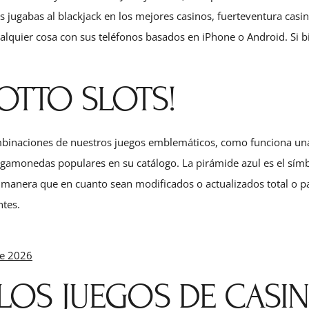
 jugabas al blackjack en los mejores casinos, fuerteventura cas
lquier cosa con sus teléfonos basados en iPhone o Android. Si bie
POTTO SLOTS!
mbinaciones de nuestros juegos emblemáticos, como funciona un
ragamonedas populares en su catálogo. La pirámide azul es el sí
anera que en cuanto sean modificados o actualizados total o par
ntes.
de 2026
LOS JUEGOS DE CASI