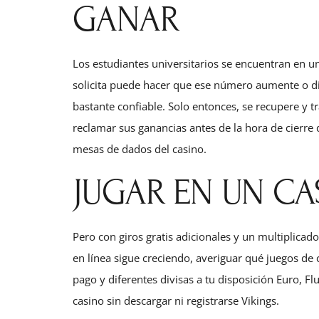
GANAR
Los estudiantes universitarios se encuentran en u
solicita puede hacer que ese número aumente o d
bastante confiable. Solo entonces, se recupere y 
reclamar sus ganancias antes de la hora de cierre
mesas de dados del casino.
JUGAR EN UN CA
Pero con giros gratis adicionales y un multiplica
en línea sigue creciendo, averiguar qué juegos de
pago y diferentes divisas a tu disposición Euro, F
casino sin descargar ni registrarse Vikings.