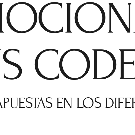
OCION
S COD
APUESTAS EN LOS DIF