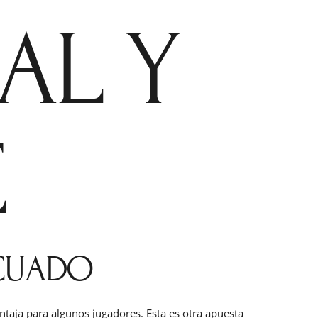
AL Y
E
ECUADO
taja para algunos jugadores. Esta es otra apuesta