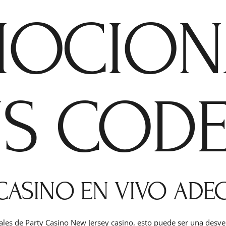
OCION
S COD
 CASINO EN VIVO AD
les de Party Casino New Jersey casino, esto puede ser una desven