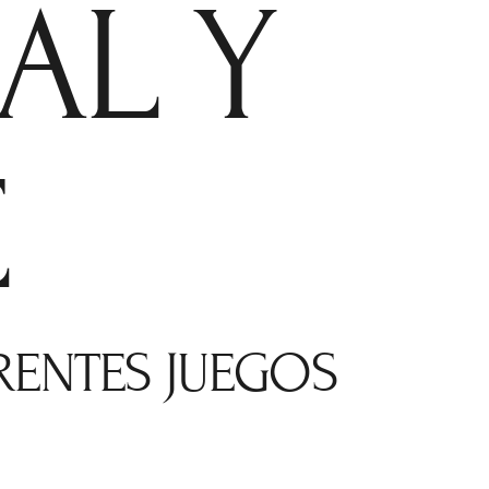
AL Y
E
ERENTES JUEGOS