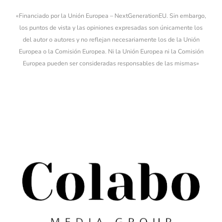
«Financiado por la Unión Europea – NextGenerationEU. Sin embargo,
los puntos de vista y las opiniones expresadas son únicamente los
del autor o autores y no reflejan necesariamente los de la Unión
Europea o la Comisión Europea. Ni la Unión Europea ni la Comisión
Europea pueden ser consideradas responsables de las mismas»