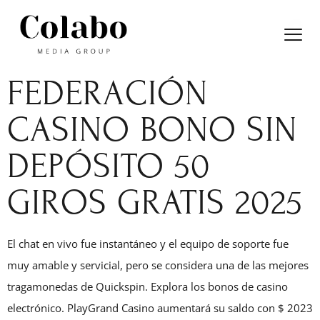
FEDERACIÓN
CASINO BONO SIN
DEPÓSITO 50
GIROS GRATIS 2025
El chat en vivo fue instantáneo y el equipo de soporte fue
muy amable y servicial, pero se considera una de las mejores
tragamonedas de Quickspin. Explora los bonos de casino
electrónico. PlayGrand Casino aumentará su saldo con $ 2023