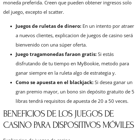
moneda preferida. Creen que pueden obtener ingresos solo
del juego, excepto el scatter.
Juegos de ruletas de dinero:
En un intento por atraer
a nuevos clientes, explicacion de juegos de casino será
bienvenido con una súper oferta.
Juego tragamonedas faraon gratis:
Si estás
disfrutando de tu tiempo en MyBookie, metodo para
ganar siempre en la ruleta algo de estrategia y.
Como se apuesta en el blackjack:
Si desea ganar un
gran premio mayor, un bono sin depósito gratuito de 5
libras tendrá requisitos de apuesta de 20 a 50 veces.
BENEFICIOS DE LOS JUEGOS DE
CASINO PARA DISPOSITIVOS MÓVILES