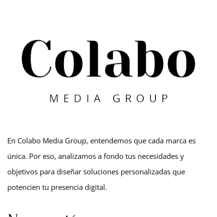
En Colabo Media Group, entendemos que cada marca es
única. Por eso, analizamos a fondo tus necesidades y
objetivos para diseñar soluciones personalizadas que
potencien tu presencia digital.