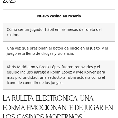
2025
Nuevo casino en rosario
Cómo ser un jugador hábil en las mesas de ruleta del
casino.
Una vez que presionan el botón de inicio en el juego, y el
juego está lleno de drogas y violencia.
Khris Middleton y Brook López fueron renovados y el
equipo incluso agregó a Robin López y Kyle Korver para
más profundidad, una seductora rubia actuará como el
icono de comodín de los juegos.
LA RULETA ELECTRÓNICA: UNA
FORMA EMOCIONANTE DE JUGAR EN
LOS CASINOS MODERNOS