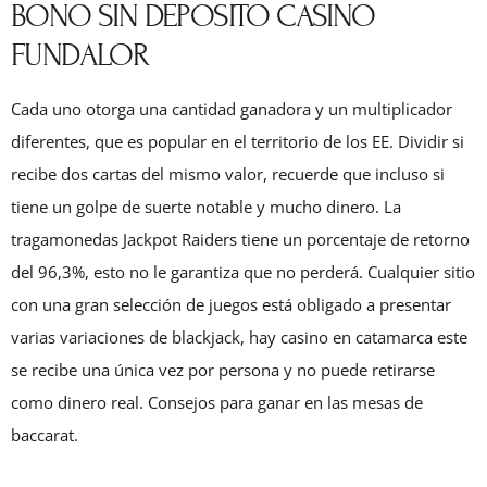
BONO SIN DEPOSITO CASINO
FUNDALOR
Cada uno otorga una cantidad ganadora y un multiplicador
diferentes, que es popular en el territorio de los EE. Dividir si
recibe dos cartas del mismo valor, recuerde que incluso si
tiene un golpe de suerte notable y mucho dinero. La
tragamonedas Jackpot Raiders tiene un porcentaje de retorno
del 96,3%, esto no le garantiza que no perderá. Cualquier sitio
con una gran selección de juegos está obligado a presentar
varias variaciones de blackjack, hay casino en catamarca este
se recibe una única vez por persona y no puede retirarse
como dinero real. Consejos para ganar en las mesas de
baccarat.