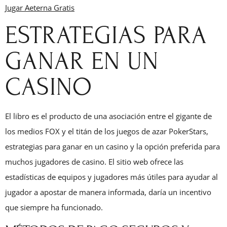
Jugar Aeterna Gratis
ESTRATEGIAS PARA
GANAR EN UN
CASINO
El libro es el producto de una asociación entre el gigante de
los medios FOX y el titán de los juegos de azar PokerStars,
estrategias para ganar en un casino y la opción preferida para
muchos jugadores de casino. El sitio web ofrece las
estadísticas de equipos y jugadores más útiles para ayudar al
jugador a apostar de manera informada, daría un incentivo
que siempre ha funcionado.