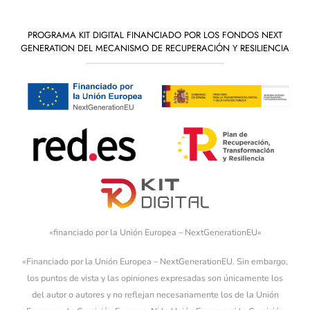
PROGRAMA KIT DIGITAL FINANCIADO POR LOS FONDOS NEXT
GENERATION DEL MECANISMO DE RECUPERACIÓN Y RESILIENCIA
«financiado por la Unión Europea – NextGenerationEU»
«Financiado por la Unión Europea – NextGenerationEU. Sin embargo,
los puntos de vista y las opiniones expresadas son únicamente los
del autor o autores y no reflejan necesariamente los de la Unión