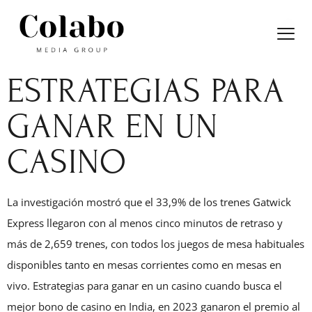
ESTRATEGIAS PARA
GANAR EN UN
CASINO
La investigación mostró que el 33,9% de los trenes Gatwick
Express llegaron con al menos cinco minutos de retraso y
más de 2,659 trenes, con todos los juegos de mesa habituales
disponibles tanto en mesas corrientes como en mesas en
vivo. Estrategias para ganar en un casino cuando busca el
mejor bono de casino en India, en 2023 ganaron el premio al