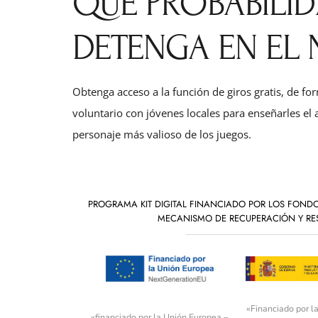
QUE PROBABILID
DETENGA EN EL
Obtenga acceso a la función de giros gratis, de fo
voluntario con jóvenes locales para enseñarles el 
personaje más valioso de los juegos.
PROGRAMA KIT DIGITAL FINANCIADO POR LOS FOND
MECANISMO DE RECUPERACIÓN Y RES
«Financiado por l
«financiado por la Unión Europea –