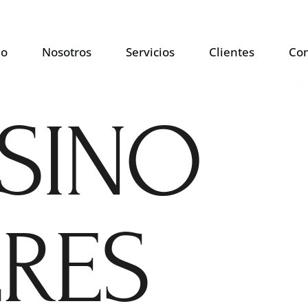
io
Nosotros
Servicios
Clientes
Con
ASINO
ERES