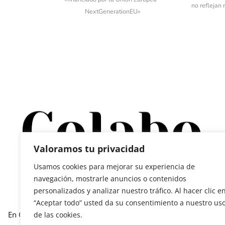
no reflejan
NextGenerationEU»
Valoramos tu privacidad
Usamos cookies para mejorar su experiencia de
navegación, mostrarle anuncios o contenidos
personalizados y analizar nuestro tráfico. Al hacer clic e
“Aceptar todo” usted da su consentimiento a nuestro us
En Colabo Media Group, entendemos que cada
de las cookies.