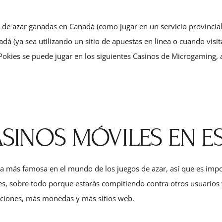
os de azar ganadas en Canadá (como jugar en un servicio provincial
 (ya sea utilizando un sitio de apuestas en línea o cuando visita 
okies se puede jugar en los siguientes Casinos de Microgaming, a
SINOS MÓVILES EN E
aja más famosa en el mundo de los juegos de azar, así que es impo
ces, sobre todo porque estarás compitiendo contra otros usuarios 
icciones, más monedas y más sitios web.