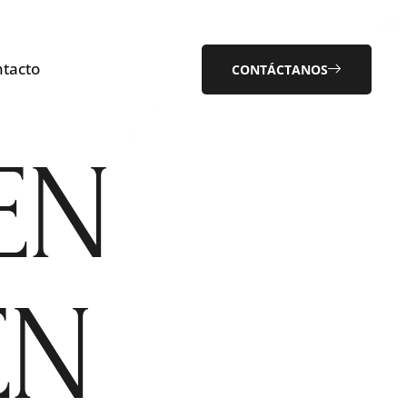
tacto
CONTÁCTANOS
EN
EN