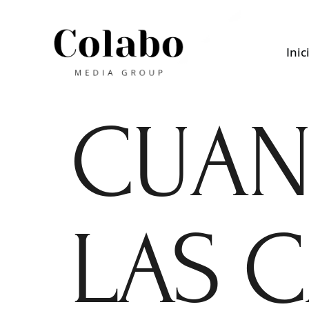
Inic
CUAN
LAS C