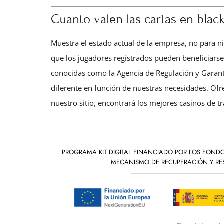
Cuanto valen las cartas en blac
Muestra el estado actual de la empresa, no para n
que los jugadores registrados pueden beneficiarse
conocidas como la Agencia de Regulación y Garant
diferente en función de nuestras necesidades. Ofr
nuestro sitio, encontrará los mejores casinos de
PROGRAMA KIT DIGITAL FINANCIADO POR LOS FOND
MECANISMO DE RECUPERACIÓN Y RES