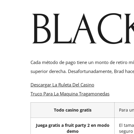
BLAC
Cada método de pago tiene un monto de retiro mín
superior derecha. Desafortunadamente, Brad hace es
Descargar La Ruleta Del Casino
Truco Para La Maquina Tragamonedas
Todo casino gratis
Para un
Juega gratis a fruit party 2 en modo
El tama
demo
seguro 